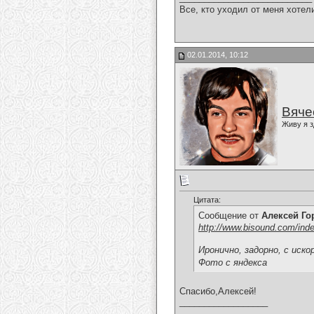
Все, кто уходил от меня хотел
02.01.2014, 10:12
Вяче
Живу я з
Цитата:
Сообщение от
Алексей Г
http://www.bisound.com/ind
Иронично, задорно, с иско
Фото с яндекса
Спасибо,Алексей!
__________________
___________________________