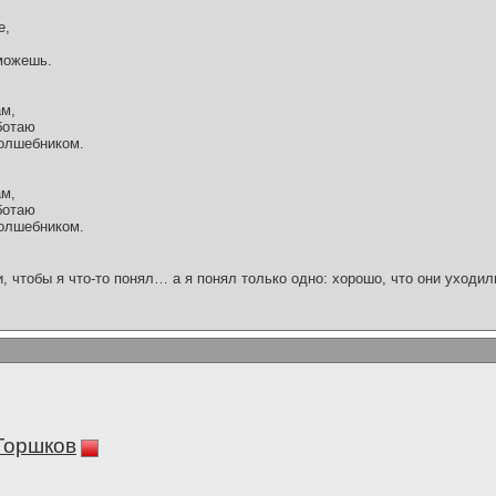
е,
можешь.
ам,
ботаю
олшебником.
ам,
ботаю
олшебником.
и, чтобы я что-то понял… а я понял только одно: хорошо, что они уходил
Горшков