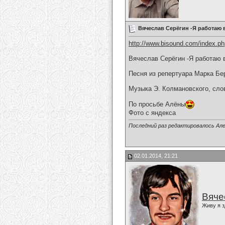
Вячеслав Серёгин -Я работаю
http://www.bisound.com/index.p
Вячеслав Серёгин -Я работаю
Песня из репертуара Марка Бе
Музыка Э. Колмановского, сло
По просьбе Алёны
Фото с яндекса
Последний раз редактировалось Але
02.01.2014, 21:21
Вяче
Живу я з