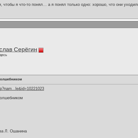
и, чтобы я что-то понял… а я понял только одно: хорошо, что они уходил
слав Серёгин
десь
 волшебником
hp?nam...le&id=10221023
волшебником
ва Л. Ошанина