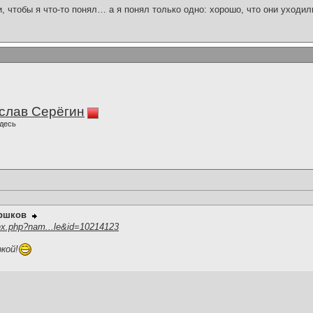
и, чтобы я что-то понял… а я понял только одно: хорошо, что они уходил
слав Серёгин
десь
оршков
ex.php?nam...le&id=10214123
ркой!