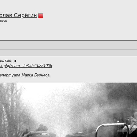
слав Серёгин
десь
оршков
ex.php?nam...le&id=10221006
епертуара Марка Бернеса