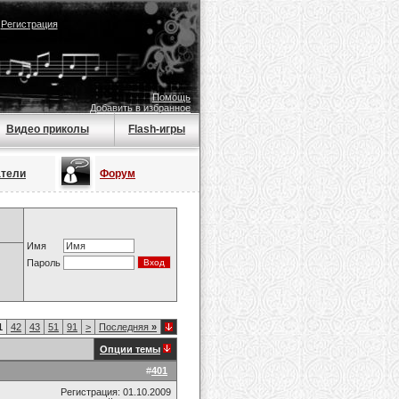
|
Регистрация
Помощь
Добавить в избранное
Видео приколы
Flash-игры
атели
Форум
Имя
Пароль
1
42
43
51
91
>
Последняя
»
Опции темы
#
401
Регистрация: 01.10.2009