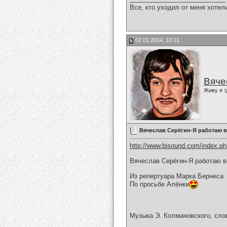
Все, кто уходил от меня хотел
02.01.2014, 10:21
Вяче
Живу я з
Вячеслав Серёгин-Я работаю
http://www.bisound.com/index.p
Вячеслав Серёгин-Я работаю 
Из репертуара Марка Бернеса.
По просьбе Алёнки
Музыка Э. Колмановского, сло