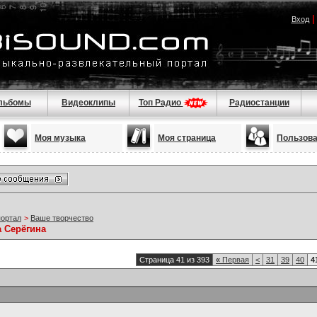
Вход
льбомы
Видеоклипы
Топ Радио
Радиостанции
Моя музыка
Моя страница
Пользов
портал
>
Ваше творчество
а Серёгина
Страница 41 из 393
«
Первая
<
31
39
40
4