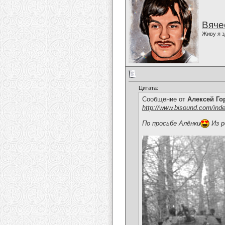
Вяче
Живу я з
Цитата:
Сообщение от
Алексей Г
http://www.bisound.com/ind
По просьбе Алёнки
Из р