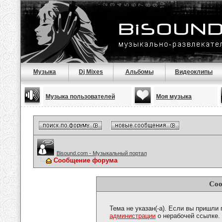
Музыка
Dj Mixes
Альбомы
Видеоклипы
Музыка пользователей
Моя музыка
Bisound.com - Музыкальный портал
Сообщение форума
Соо
Тема не указан(-а). Если вы пришли
администрации
о нерабочей ссылке.