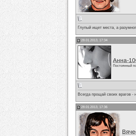
Глупый ищет места, а разумног
28.01.2013, 17:34
Анна-10
Постоянный п
Всегда прощай своих врагов - 
28.01.2013, 17:36
Вяче