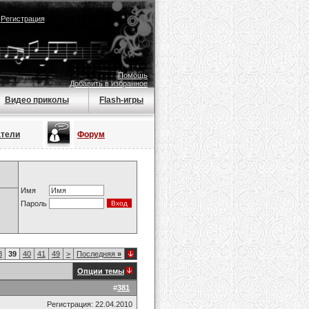
|
Регистрация
Помощь
Добавить в избранное
Видео приколы
Flash-игры
атели
Форум
Имя
Пароль
8
39
40
41
49
>
Последняя
»
Опции темы
#
381
Регистрация: 22.04.2010