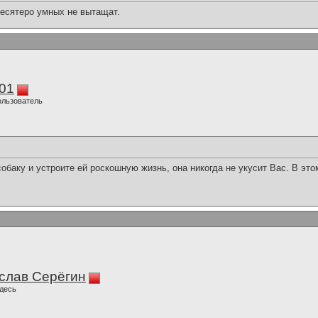
десятеро умных не вытащат.
01
ользователь
баку и устроите ей роскошную жизнь, она никогда не укусит Вас. В эт
слав Серёгин
десь