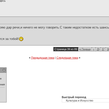
десь
ряю дар речи,и ничего не могу говорить.С таким недостатком есть шанс
ся за тобой!
Страница 39 из 89
«
Первая
<
29
37
3
«
Предыдущая тема
|
Следующая тема
»
ия
ения
Быстрый переход