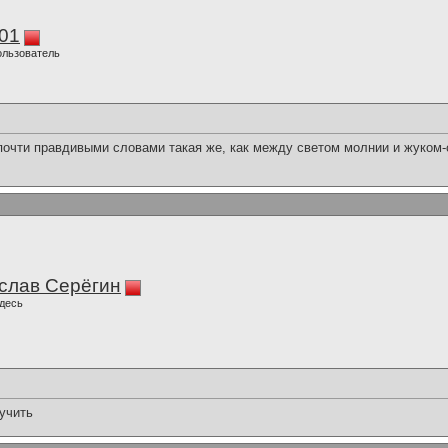
01
ользователь
очти правдивыми словами такая же, как между светом молнии и жуком-
слав Серёгин
десь
учить