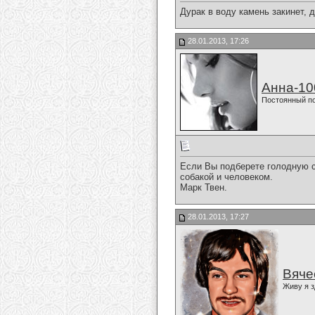
Дурак в воду камень закинет, 
28.01.2013, 17:26
Анна-10
Постоянный п
Если Вы подберете голодную со
собакой и человеком.
Марк Твен.
28.01.2013, 17:27
Вяче
Живу я з