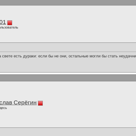
01
ользователь
а свете есть дураки: если бы не они, остальные могли бы стать неудачн
слав Серёгин
десь