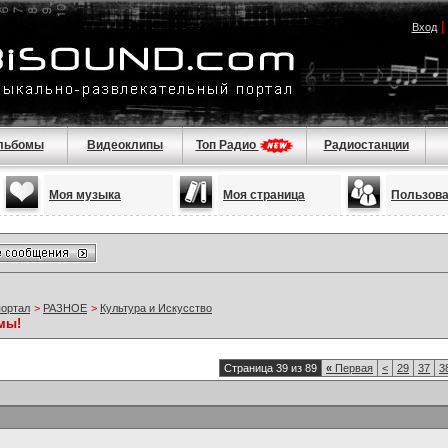
Вход
льбомы
Видеоклипы
Топ Радио
Радиостанции
Моя музыка
Моя страница
Пользов
портал
>
РАЗНОЕ
>
Культура и Искусство
мы!
Страница 39 из 89
«
Первая
<
29
37
3