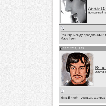
Анна-10
Постоянный п
Разница между правдивыми и п
Марк Твен.
28.01.2013, 17:13
Вяче
Живу я з
Умный любит учиться, а дурак 