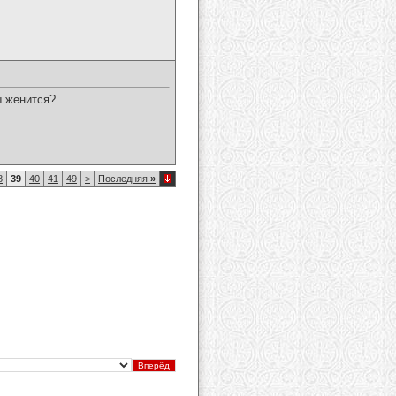
ы женится?
8
39
40
41
49
>
Последняя
»