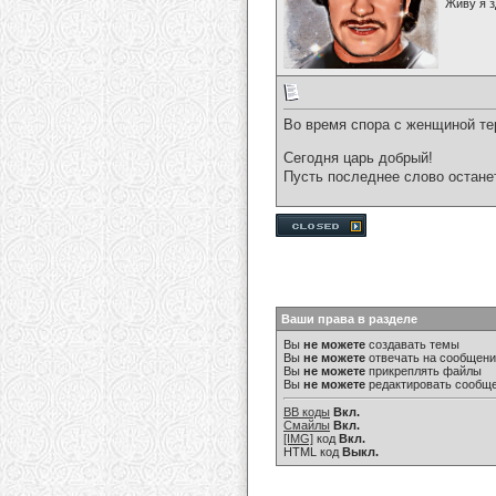
Живу я з
Во время спора с женщиной те
Сегодня царь добрый!
Пусть последнее слово останет
Ваши права в разделе
Вы
не можете
создавать темы
Вы
не можете
отвечать на сообщен
Вы
не можете
прикреплять файлы
Вы
не можете
редактировать сообщ
BB коды
Вкл.
Смайлы
Вкл.
[IMG]
код
Вкл.
HTML код
Выкл.