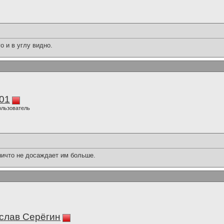
о и в углу видно.
01
ользователь
ничто не досаждает им больше.
слав Серёгин