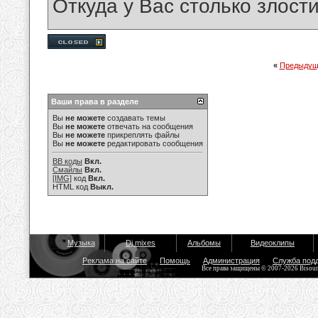
Откуда у Вас столько злост
«
Предыдущ
Ваши права в разделе
Вы
не можете
создавать темы
Вы
не можете
отвечать на сообщения
Вы
не можете
прикреплять файлы
Вы
не можете
редактировать сообщения
BB коды
Вкл.
Смайлы
Вкл.
[IMG]
код
Вкл.
HTML код
Выкл.
Музыка
Dj mixes
Альбомы
Видеоклипы
Реклама на сайте
Помощь
Администрация
Служба под
Все права защищены © 2007-2026 Bisou