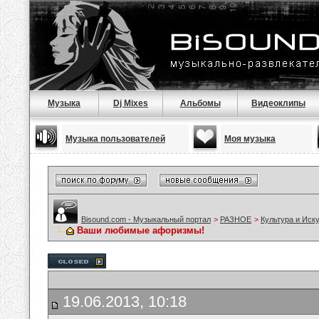
Музыка
Dj Mixes
Альбомы
Видеоклипы
Музыка пользователей
Моя музыка
Bisound.com - Музыкальный портал
>
РАЗНОЕ
>
Культура и Иск
Ваши любимые афоризмы!
19.06.2013, 10:18