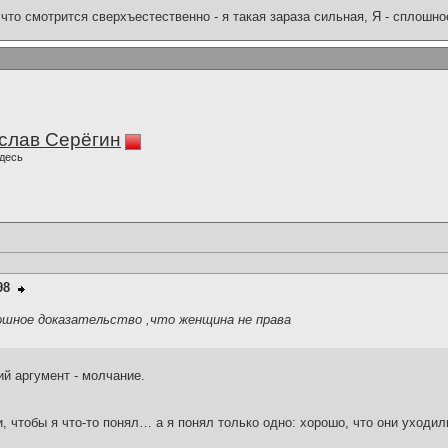
что смотрится сверхъестественно - я такая зараза сильная, Я - сплошн
слав Серёгин
десь
98
лошное доказательство ,что женщина не права
й аргумент - молчание.
и, чтобы я что-то понял… а я понял только одно: хорошо, что они уходил