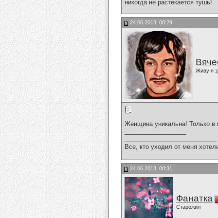
никогда не растекается тушь!
24.06.2013, 00:29
Вяче
Живу я з
Женщина уникальна! Только в н
__________________
___________________________
Все, кто уходил от меня хотел
24.06.2013, 00:31
Фанатка
Старожил