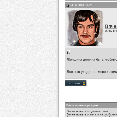
24.06.2013, 16:21
Вяче
Живу я з
Женщина должна быть любимой,
__________________
___________________________
Все, кто уходил от меня хотел
Ваши права в разделе
Вы
не можете
создавать темы
Вы
не можете
отвечать на сообщен