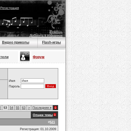
|
Регистрация
Помощь
Добавить в избранное
Видео приколы
Flash-игры
атели
Форум
Имя
Пароль
2
53
54
55
63
>
Последняя
»
Опции темы
#
521
Регистрация: 01.10.2009