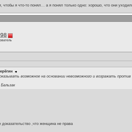
и, чтобы я что-то понял… а я понял только одно: хорошо, что они уходил
298
ователь
ерёгин
казывать возможное на основании невозможного и возражать против о
 Бальзак
е доказательство ,что женщина не права