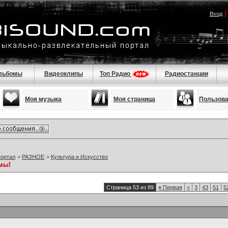
Вход
льбомы
Видеоклипы
Топ Радио
Радиостанции
Моя музыка
Моя страница
Пользов
портал
>
РАЗНОЕ
>
Культура и Искусство
мы!
Страница 53 из 89
«
Первая
<
3
43
51
5