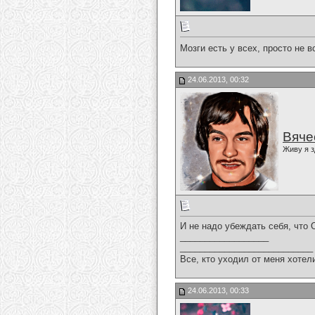
Мозги есть у всех, просто не в
24.06.2013, 00:32
Вяче
Живу я з
И не надо убеждать себя, что О
__________________
___________________________
Все, кто уходил от меня хотел
24.06.2013, 00:33