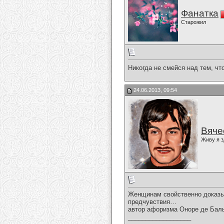
Фанатка
Старожил
Никогда не смейся над тем, что
24.06.2013, 09:54
Вяче
Живу я з
Женщинам свойственно доказыв
предчувствия…
автор афоризма Оноре де Бал
__________________