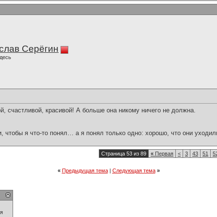
слав Серёгин
десь
 счастливой, красивой! А больше она никому ничего не должна.
и, чтобы я что-то понял… а я понял только одно: хорошо, что они уходил
Страница 53 из 89
«
Первая
<
3
43
51
5
«
Предыдущая тема
|
Следующая тема
»
ия