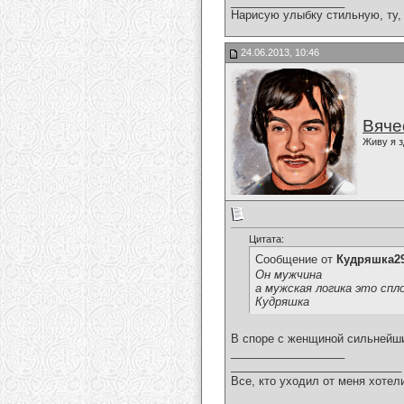
__________________
Нарисую улыбку стильную, ту, 
24.06.2013, 10:46
Вяче
Живу я з
Цитата:
Сообщение от
Кудряшка2
Он мужчина
а мужская логика это сп
Кудряшка
В споре с женщиной сильнейши
__________________
___________________________
Все, кто уходил от меня хотел