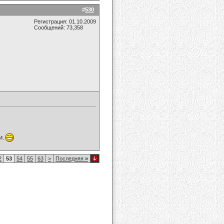
#
530
Регистрация: 01.10.2009
Сообщений: 73,358
и.
2
53
54
55
63
>
Последняя
»