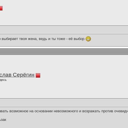
 выбирает твоя жена, ведь и ты тоже - её выбор.
слав Серёгин
десь
ать возможное на основании невозможного и возражать против очевидн
ьзак