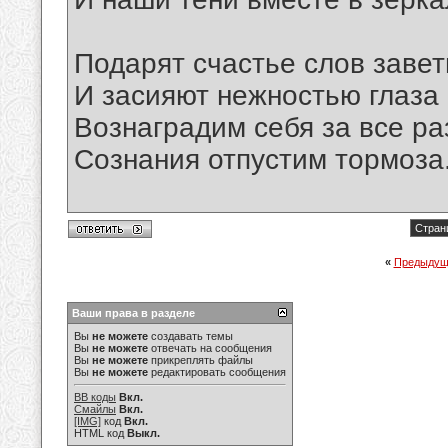
Подарят счастье слов завет
И засияют нежностью глаза 
Вознаградим себя за все ра
Сознания отпустим тормоза.
Стран
«
Предыдущ
Ваши права в разделе
Вы
не можете
создавать темы
Вы
не можете
отвечать на сообщения
Вы
не можете
прикреплять файлы
Вы
не можете
редактировать сообщения
BB коды
Вкл.
Смайлы
Вкл.
[IMG]
код
Вкл.
HTML код
Выкл.