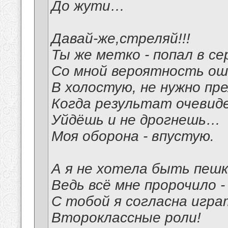
До жути…
Давай-же,стреляй!!!
Ты же метко - попал в се
Со мной вероятность оши
В холостую, не нужно пр
Когда результат очевиде
Уйдёшь и не дрогнешь…
Моя оборона - впустую.
А я не хотела быть пешк
Ведь всё мне пророчило -
С тобой я согласна игра
Второклассные роли!