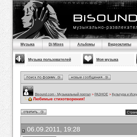
Музыка
Dj Mixes
Альбомы
Видеоклипы
Музыка пользователей
Моя музыка
Bisound.com - Музыкальный портал
>
РАЗНОЕ
>
Культура и Иск
Любимые стихотворения!
Стран
06.09.2011, 19:28