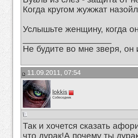
Когда кругом жужжат назой
Услышьте женщину, когда о
__________________
Не будите во мне зверя, он 
11.09.2011, 07:54
lokkis
Собеседник
Так и хочется сказать афо
что дурак!А почему ты дура