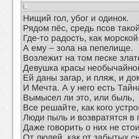
Нищий гол, убог и одинок.
Рядом пёс, средь псов тако
Где-то радость, как морской
А ему – зола на пепелище.
Возлежит на том песке зла
Девушка красы необычайно
Ей даны загар, и пляж, и до
И Мечта. А у него есть Тайн
Вымысел ли это, или быль,
Все решайте, как кого устро
Люди пыль и возвратятся в 
Даже говорить о них не стои
От людей, как от забытых с