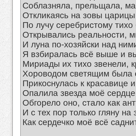
Соблазняла, прельщала, ма
Откликаясь на зовы царицы
По лучу серебристому тихо
Открывались реальности, м
И луна по-хозяйски над ним
Я взбиралась всё выше и в
Мириады их тихо звенели, к
Хороводом светящим была 
Прикоснулась к красавице и
Опалила звезда моё сердце
Обгорело оно, стало как ант
И с тех пор только гляну на
Как сердечко моё всё садн
__________________