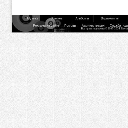
Музыка
Dj mixes
Альбомы
Видеоклипы
Реклама на сайте
Помощь
Администрация
Служба под
Все права защищены © 2007-2026 Bisou