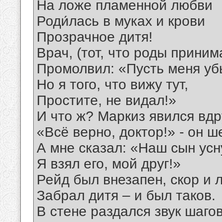
На ложе пламенной любви
Роди́лась в муках и крови
Прозрачное дитя!
Врач, (тот, что роды приним
Промолвил: «Пусть меня уб
Но я того, что вижу тут,
Простите, не видал!»
И что ж? Маркиз явился вдр
«Всё верно, доктор!» - он ш
А мне сказал: «Наш сын усн
Я взял его, мой друг!»
Рейд был внезапен, скор и 
Забрал дитя – и был таков.
В стене раздался звук шагов