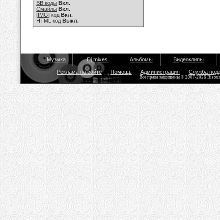
BB коды
Вкл.
Смайлы
Вкл.
[IMG]
код
Вкл.
HTML код
Выкл.
Музыка
Dj mixes
Альбомы
Видеоклипы
Реклама на сайте
Помощь
Администрация
Служба под
Все права защищены © 2007-2026 Bisou