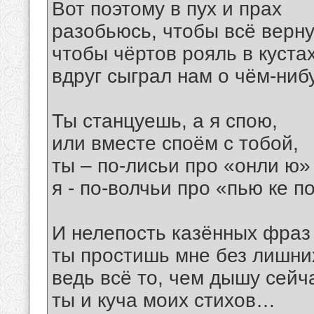
Вот поэтому в пух и прах
разобьюсь, чтобы всё верну
чтобы чёртов рояль в куста
вдруг сыграл нам о чём-ни
Ты станцуешь, а я спою,
или вместе споём с тобой,
ты – по-лисьи про «онли ю»
я - по-волчьи про «пью ке п
И нелепость казённых фраз
ты простишь мне без лишних
ведь всё то, чем дышу сейча
ты и куча моих стихов…