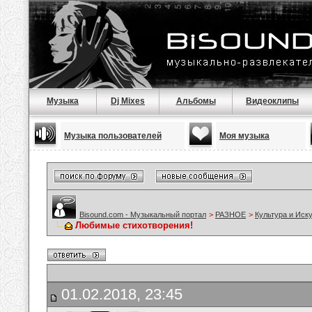
Музыка
Dj Mixes
Альбомы
Видеоклипы
Музыка пользователей
Моя музыка
Bisound.com - Музыкальный портал
>
РАЗНОЕ
>
Культура и Иск
Любимые стихотворения!
01.02.2018, 23:45