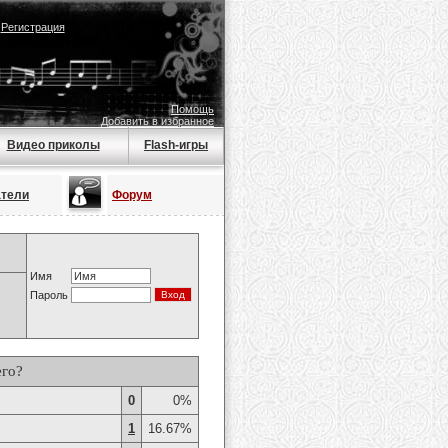
|
Регистрация
Помощь
Добавить в избранное
Видео приколы
Flash-игры
атели
Форум
Имя
Пароль
его?
0
0%
1
16.67%