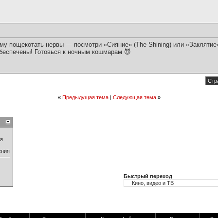
у пощекотать нервы — посмотри «Сияние» (The Shining) или «Заклятие» 
обеспечены! Готовься к ночным кошмарам 😈
Стр
«
Предыдущая тема
|
Следующая тема
»
ия
ения
Быстрый переход