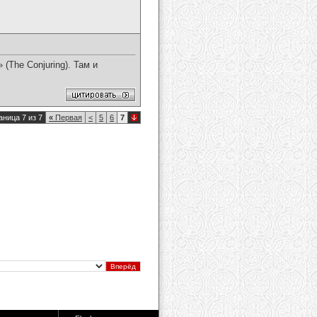
(The Conjuring). Там и
аница 7 из 7
«
Первая
<
5
6
7