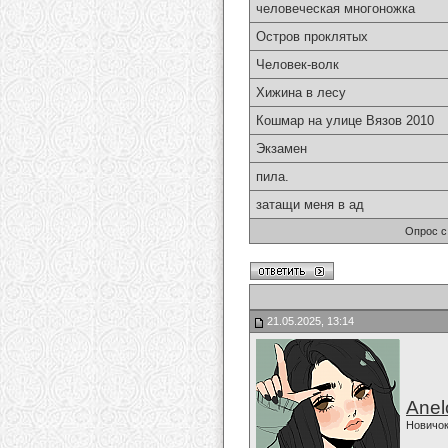
человеческая многоножка
Остров проклятых
Человек-волк
Хижина в лесу
Кошмар на улице Вязов 2010
Экзамен
пила.
затащи меня в ад
Опрос с
21.05.2025, 13:14
Anel
Новичо