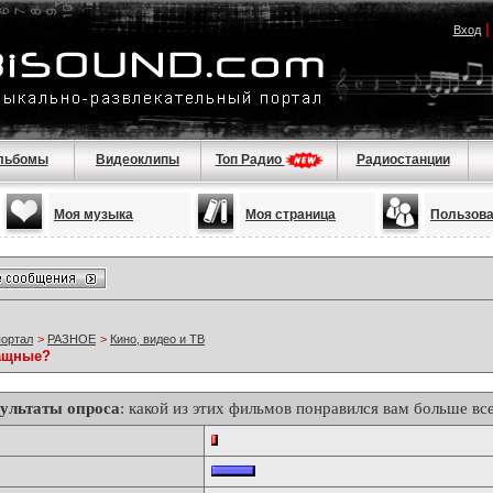
Вход
льбомы
Видеоклипы
Топ Радио
Радиостанции
Моя музыка
Моя страница
Пользов
портал
>
РАЗНОЕ
>
Кино, видео и ТВ
ращные?
зультаты опроса
: какой из этих фильмов понравился вам больше вс