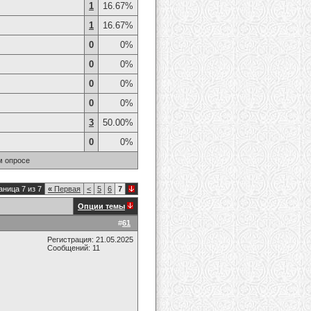
1
16.67%
1
16.67%
0
0%
0
0%
0
0%
0
0%
3
50.00%
0
0%
м опросе
аница 7 из 7
«
Первая
<
5
6
7
Опции темы
#
61
Регистрация: 21.05.2025
Сообщений: 11