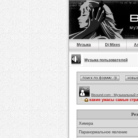
Музыка
Dj Mixes
А
Музыка пользователей
Bisound.com - Музыкальный 
какие ужасы самые ст
Ре
Химера
Паранормальное явление