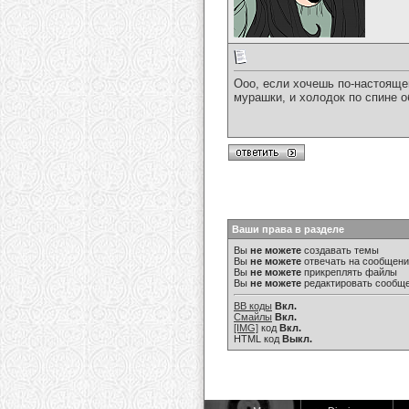
Ооо, если хочешь по-настоящем
мурашки, и холодок по спине 
Ваши права в разделе
Вы
не можете
создавать темы
Вы
не можете
отвечать на сообщен
Вы
не можете
прикреплять файлы
Вы
не можете
редактировать сообщ
BB коды
Вкл.
Смайлы
Вкл.
[IMG]
код
Вкл.
HTML код
Выкл.