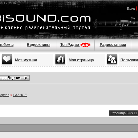
Вход
льбомы
Видеоклипы
Топ Радио
Радиостанции
Моя музыка
Моя страница
Пользов
портал
>
РАЗНОЕ
Страница 3 из 11