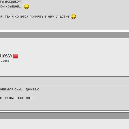
ты вскриком,
ной крышей...
я, так и хочется принять в нем участие
lueva
 здесь
ющиеся сны... дежавю
ак не высыпается...