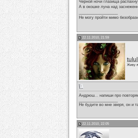
Черной ночи глазища распахну
А в окошке луна над заснежен
__________________
Не могу пройти мимо безобрази
22.11.2010, 21:59
tulu
Живу я
Андрюш... напиши про повторя
__________________
Не будите во мне зверя, он и т
22.11.2010, 22:05