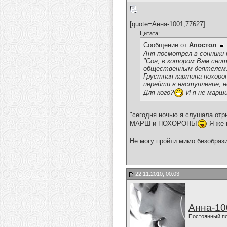
[quote=Анна-1001;77627]
Цитата:
Сообщение от
Апостол
Аня посмотрел в сонники 
"Сон, в котором Вам сни
общественным деятелем
Грустная картина похорон
перейти в наступление, н
Для кого?
И я не марши
"сегодня ночью я слушала отр
МАРШ и ПОХОРОНЫ
Я же 
__________________
Не могу пройти мимо безобрази
22.11.2010, 00:03
Анна-10
Постоянный п