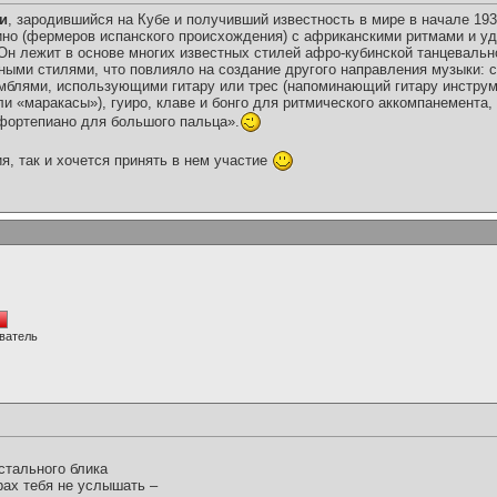
и
, зародившийся на Кубе и получивший известность в мире в начале 193
ино (фермеров испанского происхождения) с африканскими ритмами и у
 Он лежит в основе многих известных стилей афро-кубинской танцевальн
ыми стилями, что повлияло на создание другого направления музыки: с
блями, использующими гитару или трес (напоминающий гитару инструме
ли «маракасы»), гуиро, клаве и бонго для ритмического аккомпанемента
фортепиано для большого пальца».
я, так и хочется принять в нем участие
ватель
стального блика
рах тебя не услышать –