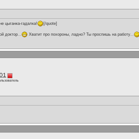
не цыганка-гадалка!
[/quote]
ой доктор...
Хватит про похороны, ладно? Ты проспишь на работу...
01
ользователь