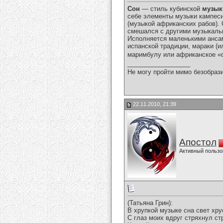
Сон
— стиль кубинской
музык
себе элементы музыки кампес
(музыкой африканских рабов).
смешался с другими музыкальн
Исполняется маленькими ансам
испанской традиции, мараки (и
маримбулу или африканское «
__________________
Не могу пройти мимо безобрази
22.11.2010, 21:39
Апостол
Активный пользо
(Татьяна Грин):
В хрупкой музыке сна свет хру
С глаз моих вдруг стряхнул ст