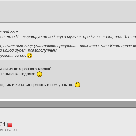
твой сон:
тся, что Вы маршируете под звуки музыки, предсказывает, что Вы 
.
, печальные лица участников процессии - знак того, что Ваши враги 
о исход будет благополучным. "
ровала во сне
ывки из похоронного марша"
не цыганка-гадалка!
я, так и хочется принять в нем участие
01
ользователь