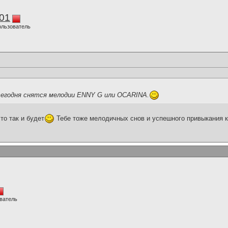
01
ользователь
егодня снятся мелодии ENNY G или OCARINA.
то так и будет
Тебе тоже мелодичных снов и успешного привыкания 
ватель