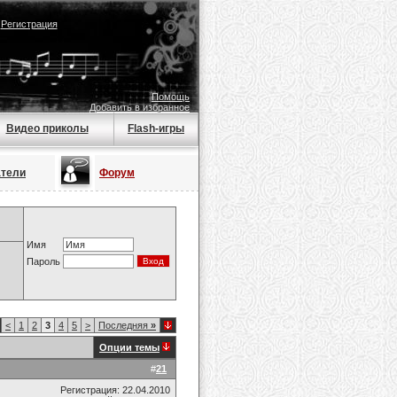
|
Регистрация
Помощь
Добавить в избранное
Видео приколы
Flash-игры
атели
Форум
Имя
Пароль
<
1
2
3
4
5
>
Последняя
»
Опции темы
#
21
Регистрация: 22.04.2010