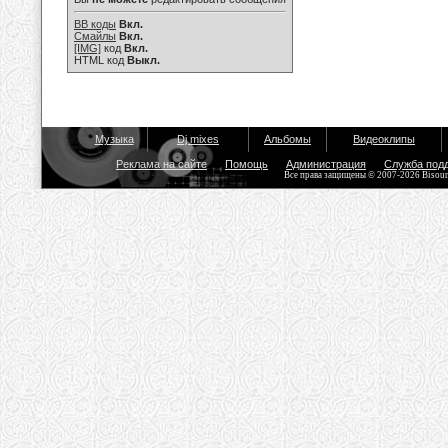
BB коды
Вкл.
Смайлы
Вкл.
[IMG]
код
Вкл.
HTML код
Выкл.
Музыка
Dj mixes
Альбомы
Видеоклипы
Реклама на сайте
Помощь
Администрация
Служба под
Все права защищены © 2007-2026 Bisou