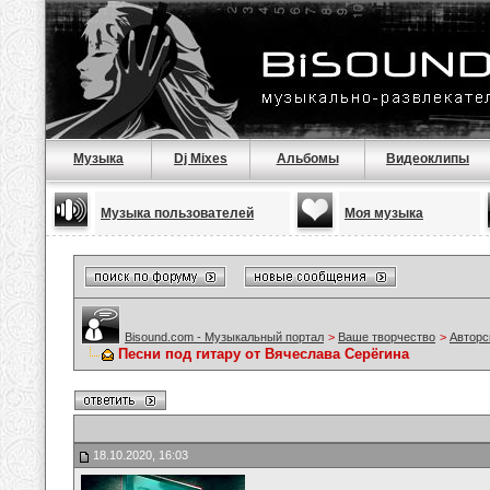
Музыка
Dj Mixes
Альбомы
Видеоклипы
Музыка пользователей
Моя музыка
Bisound.com - Музыкальный портал
>
Ваше творчество
>
Авторс
Песни под гитару от Вячеслава Серёгина
18.10.2020, 16:03