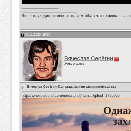
__________________
___________________________
Все, кто уходил от меня хотели, чтобы я что-то понял… а я 
09.11.2020, 15:50
Вячеслав Серёгин
Живу я здесь
Вячеслав Серёгин-Однажды за нею захлопнется дверь
http://www.bisound.com/index.php?nam...&plsid=1785965