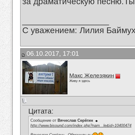
за драматическую песню.Ты
__________________
С уважением: Лилия Байму
06.10.2017, 17:01
Макс Железякин
Живу я здесь
Цитата:
Сообщение от
Вячеслав Серёгин
http://www.bisound.com/index.php?nam...le&id=10400474
Вячеслав Серёгин - Обманули вы