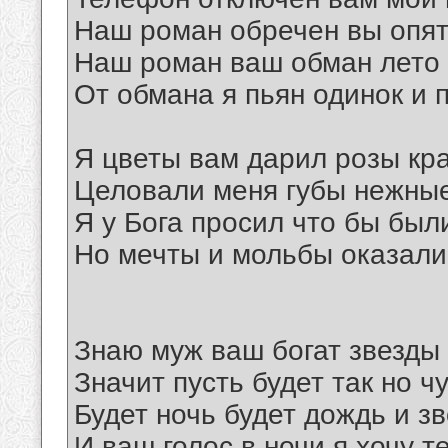
Наш роман обречен вы опят
Наш роман ваш обман лето 
От обмана я пьян одинок и 
Я цветы вам дарил розы кр
Целовали меня губы нежны
Я у Бога просил что бы был
Но мечты и мольбы оказал
Знаю муж ваш богат звезды 
Значит пусть будет так но ч
Будет ночь будет дождь и з
И ваш голос в ночи я хочу т