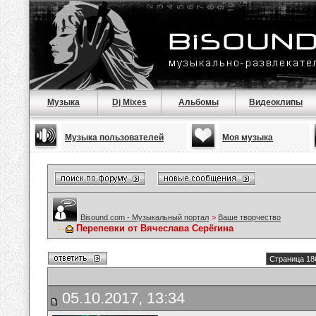
Музыка
Dj Mixes
Альбомы
Видеоклипы
Музыка пользователей
Моя музыка
Bisound.com - Музыкальный портал
>
Ваше творчество
Перепевки от Вячеслава Серёгина
Страница 18
05.10.2017, 13:34