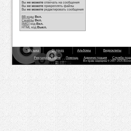
Вы
не можете
отвечать на сообщения
Вы
не можете
прикреплять файлы
Вы
не можете
редактировать сообщения
BB коды
Вкл.
Смайлы
Вкл.
[IMG]
код
Вкл.
HTML код
Выкл.
Музыка
Dj mixes
Альбомы
Видеоклипы
Реклама на сайте
Помощь
Администрация
Служба под
Все права защищены © 2007-2026 Bisou