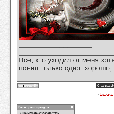
__________________
_______________________
Все, кто уходил от меня хот
понял только одно: хорошо,
Страница 18
«
Предыдущ
Ваши права в разделе
Вы
не можете
создавать темы