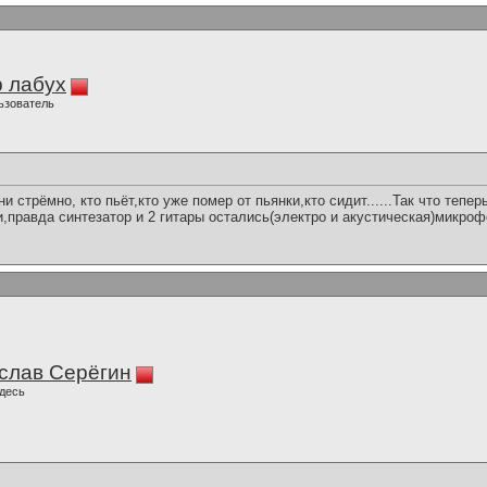
 лабух
ьзователь
ни стрёмно, кто пьёт,кто уже помер от пьянки,кто сидит......Так что тепер
правда синтезатор и 2 гитары остались(электро и акустическая)микроф
слав Серёгин
десь