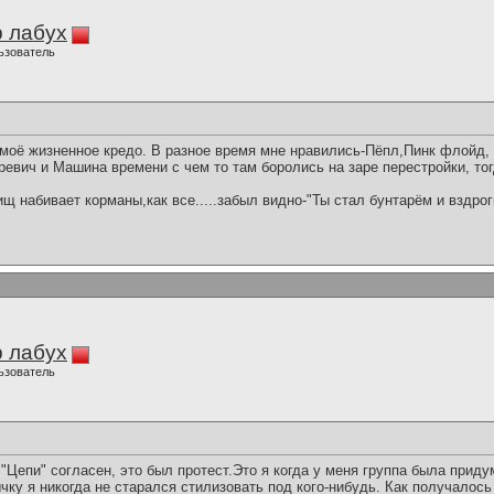
 лабух
ьзователь
....моё жизненное кредо. В разное время мне нравились-Пёпл,Пинк флойд
евич и Машина времени с чем то там боролись на заре перестройки, то
рищ набивает корманы,как все.....забыл видно-"Ты стал бунтарём и вздро
 лабух
ьзователь
 "Цепи" согласен, это был протест.Это я когда у меня группа была приду
ку я никогда не старался стилизовать под кого-нибудь. Как получалось