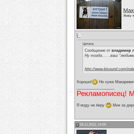
Мак
Живу я
Цитата:
Сообщение от
владимир 
Ну тогда.......ваш "любим
http://www.bisound.com/ind
Хорошо!
Не хуже Макаревич
__________________
Рекламописец! Мо
Я мзду не беру
Мне за дер
26.11.2012, 14:59