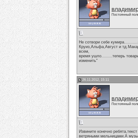
владимир
Постоянный пол
Не сотвори себе кумира.......
Круиз,Альфа,Август и тд.Макар
всем,
время ушло.........теперь това
изменить"
26.11.2012, 15:11
владимир
Постоянный пол
Извините конечно ребята,текст
ветряными мельницами.А музыч