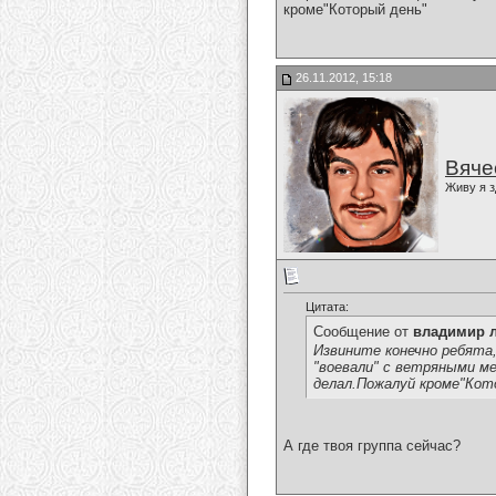
кроме"Который день"
26.11.2012, 15:18
Вяче
Живу я з
Цитата:
Сообщение от
владимир 
Извините конечно ребята,
"воевали" с ветряными ме
делал.Пожалуй кроме"Кот
А где твоя группа сейчас?