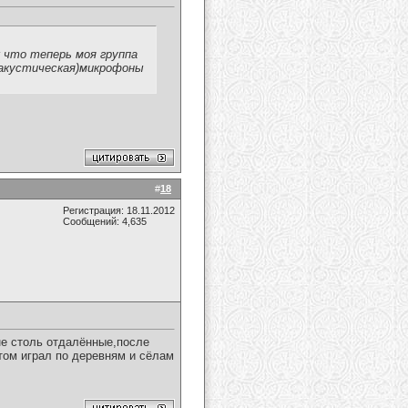
к что теперь моя группа
 акустическая)микрофоны
#
18
Регистрация: 18.11.2012
Сообщений: 4,635
 не столь отдалённые,после
отом играл по деревням и сёлам