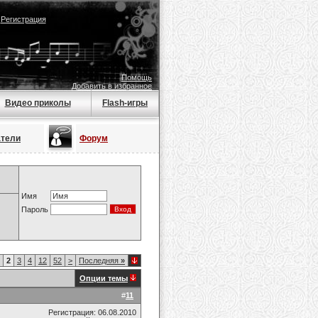
|
Регистрация
Помощь
Добавить в избранное
Видео приколы
Flash-игры
атели
Форум
Имя
Пароль
2
3
4
12
52
>
Последняя
»
Опции темы
#
11
Регистрация: 06.08.2010