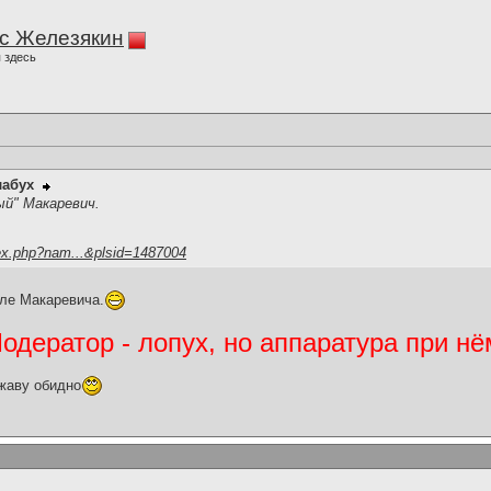
с Железякин
 здесь
лабух
ый" Макаревич.
ex.php?nam...&plsid=1487004
иле Макаревича.
дератор - лопух, но аппаратура при нё
жаву обидно