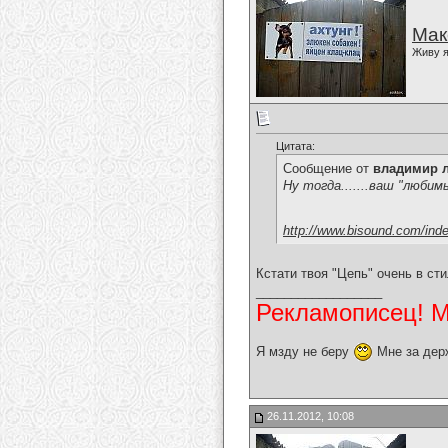
Мак
Живу я
Цитата:
Сообщение от
владимир 
Ну тогда.......ваш "любим
http://www.bisound.com/ind
Кстати твоя "Цепь" очень в ст
__________________
Рекламописец! Мо
Я мзду не беру
Мне за дер
26.11.2012, 10:08