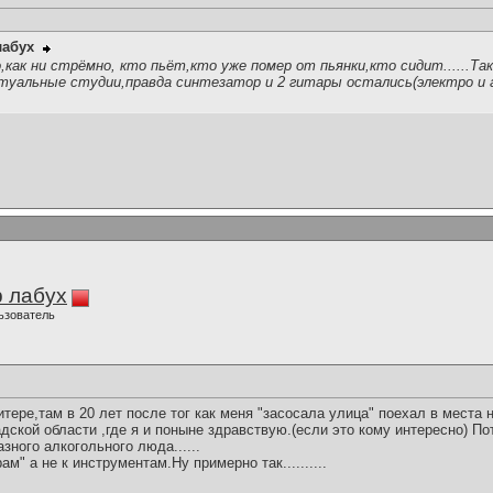
лабух
о,как ни стрёмно, кто пьёт,кто уже помер от пьянки,кто сидит......Та
туальные студии,правда синтезатор и 2 гитары остались(электро и
 лабух
ьзователь
тере,там в 20 лет после тог как меня "засосала улица" поехал в места
дской области ,где я и поныне здравствую.(если это кому интересно) П
азного алкогольного люда......
ам" а не к инструментам.Ну примерно так..........