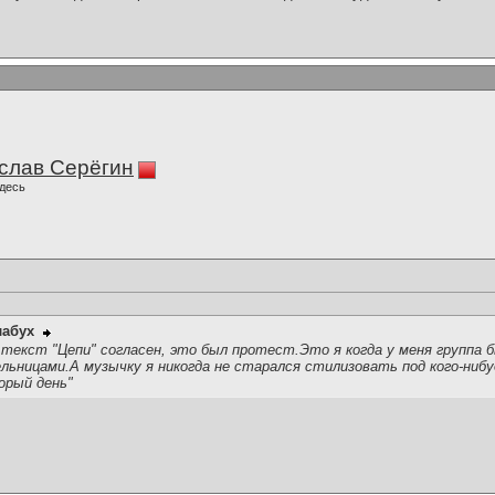
слав Серёгин
десь
лабух
текст "Цепи" согласен, это был протест.Это я когда у меня группа 
льницами.А музычку я никогда не старался стилизовать под кого-нибу
орый день"