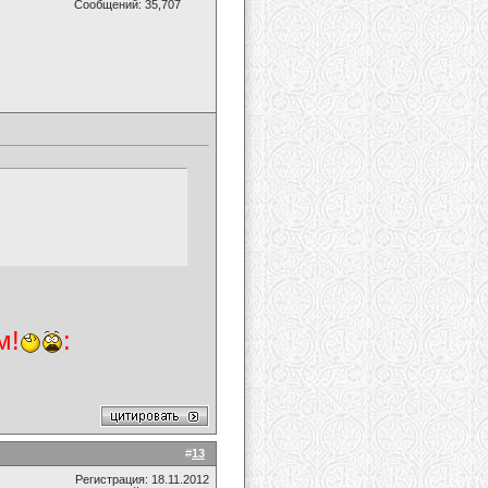
Сообщений: 35,707
м!
:
#
13
Регистрация: 18.11.2012