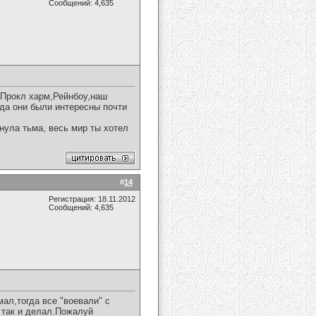
Сообщений: 4,635
, Прокл харм,Рейнбоу,наш
гда они были интересны почти
гнула тьма, весь мир ты хотел
#
14
Регистрация: 18.11.2012
Сообщений: 4,635
мал,тогда все "воевали" с
 так и делал.Пожалуй