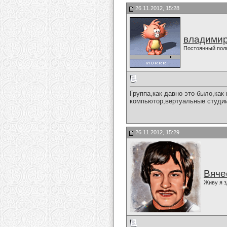
26.11.2012, 15:28
владимир
Постоянный пол
Группа,как давно это было,как 
компьютор,вертуальные студии,
26.11.2012, 15:29
Вяче
Живу я з