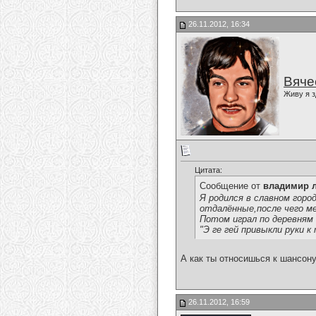
26.11.2012, 16:34
Вяче
Живу я з
Цитата:
Сообщение от
владимир 
Я родился в славном горо
отдалённые,после чего ме
Потом играл по деревням и
"Э ге гей привыкли руки к
А как ты относишься к шансон
26.11.2012, 16:59