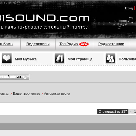
Вход
льбомы
Видеоклипы
Топ Радио
Радиостанции
Моя музыка
Моя страница
Пользов
портал
>
Ваше творчество
>
Авторская песня
Страница 2 из 237
<
1