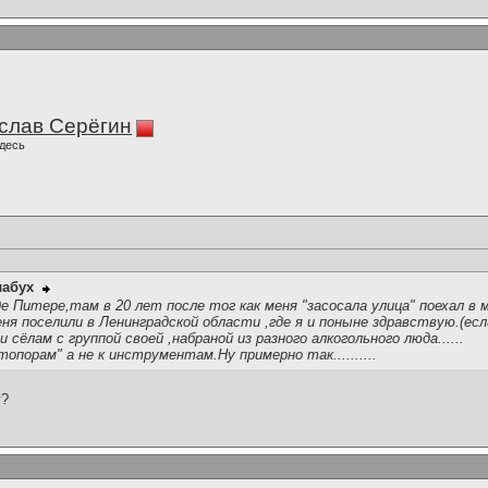
слав Серёгин
десь
лабух
де Питере,там в 20 лет после тог как меня "засосала улица" поехал в
ня поселили в Ленинградской области ,где я и поныне здравствую.(ес
 сёлам с группой своей ,набраной из разного алкогольного люда......
 топорам" а не к инструментам.Ну примерно так..........
у?