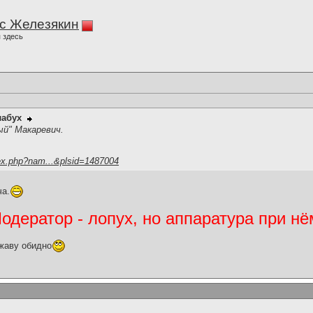
с Железякин
 здесь
лабух
ый" Макаревич.
ex.php?nam...&plsid=1487004
а.
дератор - лопух, но аппаратура при нё
жаву обидно