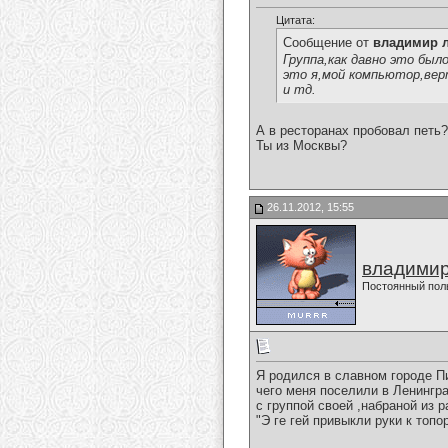
Цитата:
Сообщение от
владимир 
Группа,как давно это был
это я,мой компьютор,вер
и тд.
А в ресторанах пробовал петь?
Ты из Москвы?
26.11.2012, 15:55
владимир
Постоянный пол
Я родился в славном городе Пи
чего меня поселили в Ленингра
с группой своей ,набраной из р
"Э ге гей привыкли руки к топор