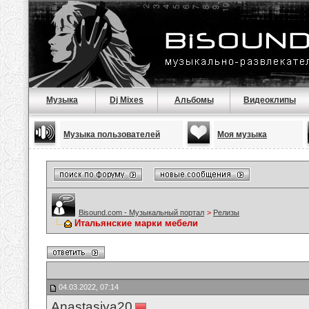
Музыка
Dj Mixes
Альбомы
Видеоклипы
Музыка пользователей
Моя музыка
Bisound.com - Музыкальный портал
>
Релизы
Итальянские марки мебели
04.03.2022, 07:14
Anastasiya20