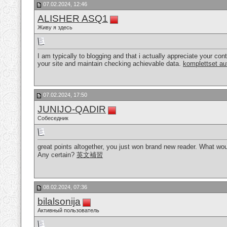
07.02.2024, 12:46
ALISHER ASQ1
Живу я здесь
I am typically to blogging and that i actually appreciate your con
your site and maintain checking achievable data.
komplettset au
07.02.2024, 17:50
JUNIJO-QADIR
Собеседник
great points altogether, you just won brand new reader. What wo
Any certain?
英文補習
08.02.2024, 07:36
bilalsonija
Активный пользователь