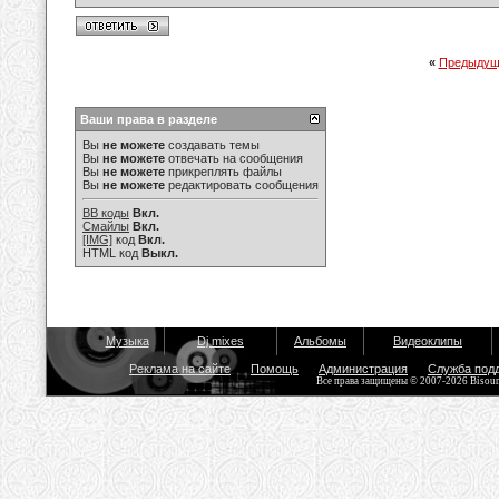
«
Предыдущ
Ваши права в разделе
Вы
не можете
создавать темы
Вы
не можете
отвечать на сообщения
Вы
не можете
прикреплять файлы
Вы
не можете
редактировать сообщения
BB коды
Вкл.
Смайлы
Вкл.
[IMG]
код
Вкл.
HTML код
Выкл.
Музыка
Dj mixes
Альбомы
Видеоклипы
Реклама на сайте
Помощь
Администрация
Служба под
Все права защищены © 2007-2026 Bisou