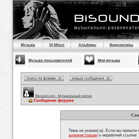
Музыка
Dj Mixes
Альбомы
Видеоклипы
Музыка пользователей
Моя музыка
Bisound.com - Музыкальный портал
Сообщение форума
Соо
Тема не указан(-а). Если вы пришли
администрации
о нерабочей ссылке.