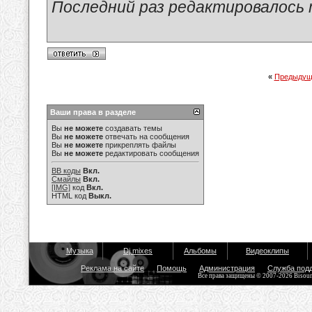
Последний раз редактировалось ma
«
Предыдущ
Ваши права в разделе
Вы
не можете
создавать темы
Вы
не можете
отвечать на сообщения
Вы
не можете
прикреплять файлы
Вы
не можете
редактировать сообщения
BB коды
Вкл.
Смайлы
Вкл.
[IMG]
код
Вкл.
HTML код
Выкл.
Музыка
Dj mixes
Альбомы
Видеоклипы
Реклама на сайте
Помощь
Администрация
Служба под
Все права защищены © 2007-2026 Bisou