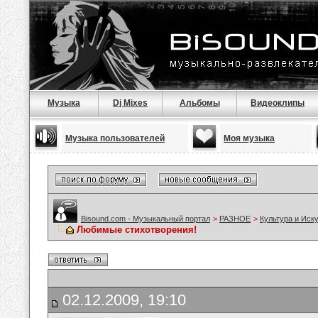
Музыка
Dj Mixes
Альбомы
Видеоклипы
Музыка пользователей
Моя музыка
Bisound.com - Музыкальный портал
>
РАЗНОЕ
>
Культура и Иск
Любимые стихотворения!
02.12.2009, 19:10