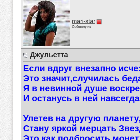
mari-star
Собеседник
Джульетта
Если вдруг внезапно исче
Это значит,случилась бед
Я в невинной душе воскр
И останусь в ней навсегда
Улетев на другую планету
Стану яркой мерцать Звез
Это как подбросить монет