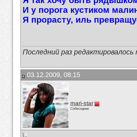
Я так хочу быть рядышком
И у порога кустиком мали
Я прорасту, иль превращу
Последний раз редактировалось ma
03.12.2009, 08:15
mari-star
Собеседник