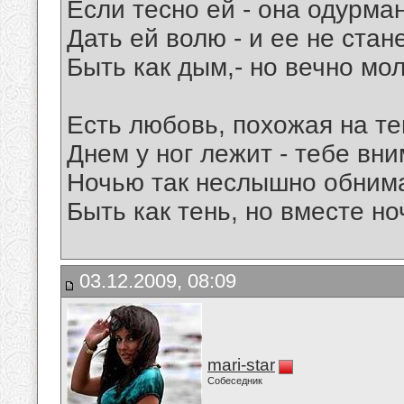
Если тесно ей - она одурман
Дать ей волю - и ее не станет
Быть как дым,- но вечно мо
Есть любовь, похожая на те
Днем у ног лежит - тебе вни
Ночью так неслышно обнима
Быть как тень, но вместе ноч
03.12.2009, 08:09
mari-star
Собеседник