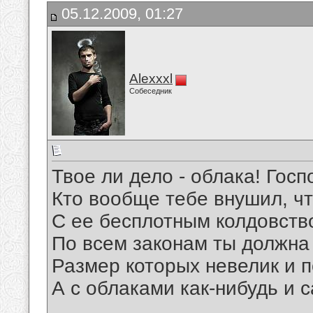
05.12.2009, 01:27
Alexxxl
Собеседник
Твое ли дело - облака! Госп
Кто вообще тебе внушил, ч
С ее бесплотным колдовств
По всем законам ты должна
Размер которых невелик и п
А с облаками как-нибудь и