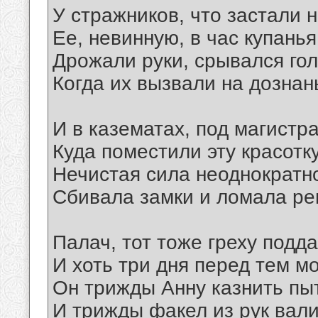
У стражников, что застали 
Ее, невинную, в час купанья
Дрожали руки, срывался гол
Когда их вызвали на дознан
И в казематах, под магистр
Куда поместили эту красотку
Нечистая сила неоднократн
Сбивала замки и ломала ре
Палач, тот тоже греху подда
И хоть три дня перед тем м
Он трижды Анну казнить пы
И трижды факел из рук вали