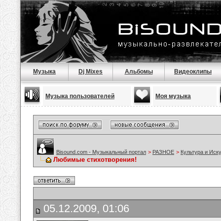
Музыка
Dj Mixes
Альбомы
Видеоклипы
Музыка пользователей
Моя музыка
Bisound.com - Музыкальный портал
>
РАЗНОЕ
>
Культура и Иск
Любимые стихотворения!
05.12.2009, 01:06