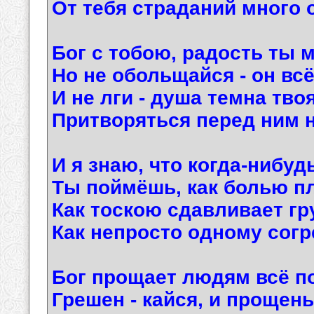
От тебя страданий много 
Бог с тобою, радость ты м
Но не обольщайся - он всё
И не лги - душа темна твоя
Притворяться перед ним н
И я знаю, что когда-нибудь
Ты поймёшь, как болью пл
Как тоскою сдавливает гр
Как непросто одному согр
Бог прощает людям всё по
Грешен - кайся, и прощенье