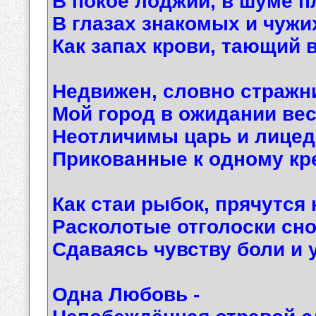
В покое лоджий, в шуме 
В глазах знакомых и чужи
Как запах крови, тающий во
Недвижен, словно стражни
Мой город в ожидании вес
Неотличимы царь и лицед
Прикованные к одному кр
Как стаи рыбок, прячутся 
Расколотые отголоски сно
Сдаваясь чувству боли и у
Одна Любовь -