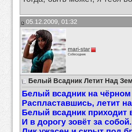
05.12.2009, 01:32
mari-star
Собеседник
Белый Всадник Летит Над Землё
Белый всадник на чёрном 
Распластавшись, летит на
Белый всадник приходит 
И в дорогу зовёт за собой.
Лик ужасен и скрыт под б