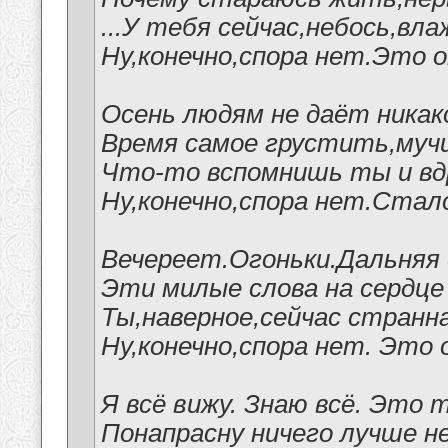
...У тебя сейчас,небось,вл
Ну,конечно,спора нет.Это 
Осень людям не даёт никак
Время самое грустить,муч
Что-то вспомнишь ты и вдру
Ну,конечно,спора нет.Стал
Вечереет.Огоньки.Дальняя 
Эти милые слова на сердце
Ты,наверное,сейчас странн
Ну,конечно,спора нет. Это 
Я всё вижу. Знаю всё. Это 
Понапрасну ничего лучше не