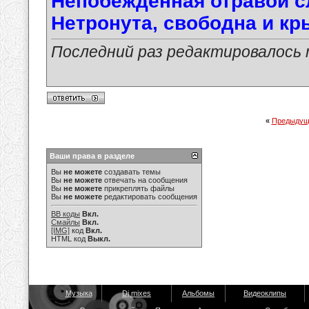
Непобеждённая отравой с
Нетронута, свободна и кры
Последний раз редактировалось ma
«
Предыдущ
Ваши права в разделе
Вы
не можете
создавать темы
Вы
не можете
отвечать на сообщения
Вы
не можете
прикреплять файлы
Вы
не можете
редактировать сообщения
BB коды
Вкл.
Смайлы
Вкл.
[IMG]
код
Вкл.
HTML код
Выкл.
Музыка
Dj mixes
Альбомы
Видеоклипы