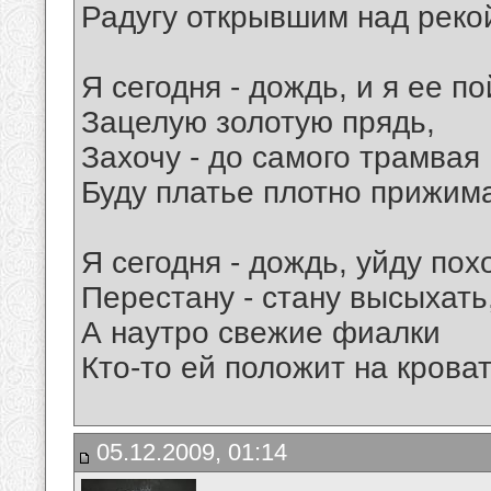
Радугу открывшим над реко
Я сегодня - дождь, и я ее п
Зацелую золотую прядь,
Захочу - до самого трамвая
Буду платье плотно прижима
Я сегодня - дождь, уйду пох
Перестану - стану высыхать
А наутро свежие фиалки
Кто-то ей положит на кроват
05.12.2009, 01:14