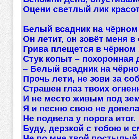
Оцени светлый лик красо
Белый всадник на чёрном 
Он летит, он зовёт меня в 
Грива плещется в чёрном 
Стук копыт – похоронная 
– Белый всадник на чёрно
Прочь лети, не зови за соб
Страшен глаз твоих огнен
И не место живым под зе
Я и песню свою не допела
Не подвела у порога итог.
Буду, дерзкой с тобою и 
Не по мне твой постылый 