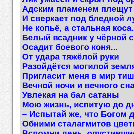
Адским пламенем плещут г
И сверкает под бледной л
Не копьё, а стальная коса.
Белый всадник у чёрной 
Осадит боевого коня...
От удара тяжёлой руки
Разойдётся могилой земл
Пригласит меня в мир ти
Вечной ночи и вечного сна.
Увлекая на бал сатаны
Мою жизнь, испитую до дн
– Испытай же, что Богом 
Обними сталагмитов цветы
Вспомни день, опустившис