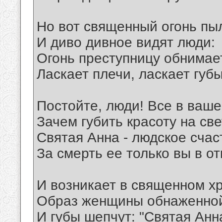
Но вот священный огонь пы
И диво дивное видят люди:
Огонь преступницу обнимает
Ласкает плечи, ласкает губы
Постойте, люди! Все в ваше
Зачем губить красоту на св
Святая Анна - людское счас
За смерть ее только вы в от
И возникает в священном х
Образ женщины обнаженно
И губы шепчут: "Святая Анн