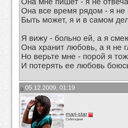
Она мне пишет - я не отвеч
Она все время рядом - я н
Быть может, я и в самом де
Я вижу - больно ей, а я сме
Она хранит любовь, а я не 
Но верьте мне - порой я то
И потерять ее любовь бою
05.12.2009, 01:19
mari-star
Собеседник