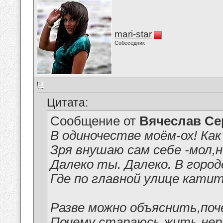
mari-star
Собеседник
Цитата:
Сообщение от
Вячеслав Се
В одиночестве моём-ох! Как
Зря внушаю сам себе -мол,н
Далеко ты. Далеко. В город
Где по главной улице кати
Разве можно объяснить,поч
Почему стараюсь жить,нер