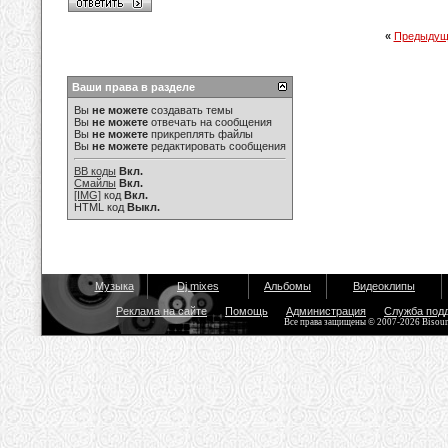
«
Предыдущ
Ваши права в разделе
Вы
не можете
создавать темы
Вы
не можете
отвечать на сообщения
Вы
не можете
прикреплять файлы
Вы
не можете
редактировать сообщения
BB коды
Вкл.
Смайлы
Вкл.
[IMG]
код
Вкл.
HTML код
Выкл.
Музыка
Dj mixes
Альбомы
Видеоклипы
Реклама на сайте
Помощь
Администрация
Служба под
Все права защищены © 2007-2026 Bisou