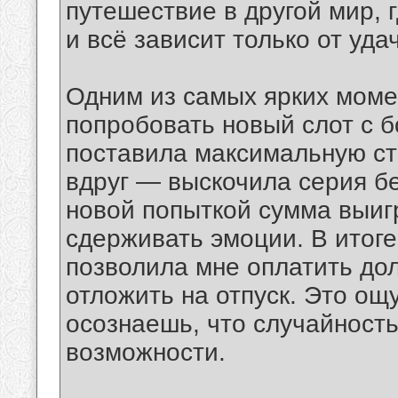
путешествие в другой мир, г
и всё зависит только от уда
Одним из самых ярких момен
попробовать новый слот с бо
поставила максимальную ста
вдруг — выскочила серия б
новой попыткой сумма выиг
сдерживать эмоции. В итоге
позволила мне оплатить дол
отложить на отпуск. Это о
осознаешь, что случайност
возможности.