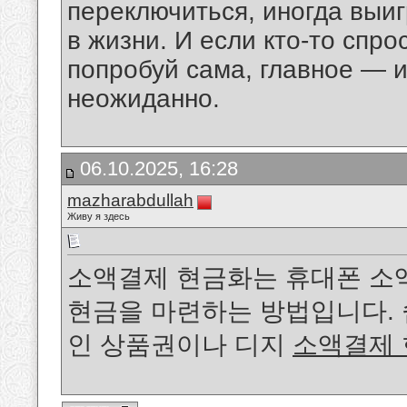
переключиться, иногда выиг
в жизни. И если кто-то спро
попробуй сама, главное — и
неожиданно.
06.10.2025, 16:28
mazharabdullah
Живу я здесь
소액결제 현금화는 휴대폰 소
현금을 마련하는 방법입니다. 
인 상품권이나 디지
소액결제