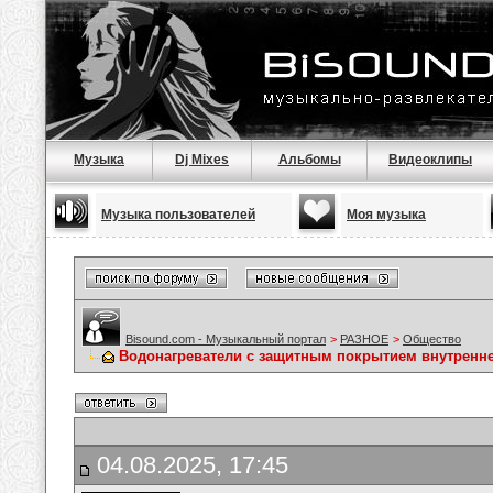
Музыка
Dj Mixes
Альбомы
Видеоклипы
Музыка пользователей
Моя музыка
Bisound.com - Музыкальный портал
>
РАЗНОЕ
>
Общество
Водонагреватели с защитным покрытием внутренне
04.08.2025, 17:45