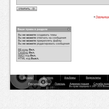
«
Предыдущ
Ваши права в разделе
Вы
не можете
создавать темы
Вы
не можете
отвечать на сообщения
Вы
не можете
прикреплять файлы
Вы
не можете
редактировать сообщения
BB коды
Вкл.
Смайлы
Вкл.
[IMG]
код
Вкл.
HTML код
Выкл.
Музыка
Dj mixes
Альбомы
Видеоклипы
Реклама на сайте
Помощь
Администрация
Служба под
Все права защищены © 2007-2026 Bisou