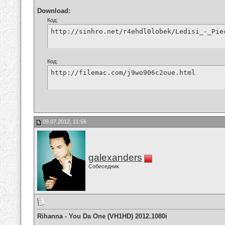
Download:
Код:
http://sinhro.net/r4ehdl0lobek/Ledisi_-_Pie
Код:
http://filemac.com/j9wo906c2oue.html
09.07.2012, 11:56
galexanders
Собеседник
Rihanna - You Da One (VH1HD) 2012.1080i