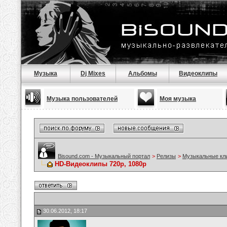
Музыка
Dj Mixes
Альбомы
Видеоклипы
Музыка пользователей
Моя музыка
Bisound.com - Музыкальный портал
>
Релизы
>
Музыкальные кл
HD-Видеоклипы 720p, 1080p
30.06.2012, 18:17