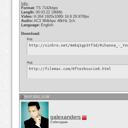
Info:
Format:
TS 7142kbps
Length:
00:03:22 196Mb
Video:
H.264 1920x1080i 16:9 29.970fps
Audio:
AC3 384kbps 48kHz 2ch.
Language:
English
Download:
Код:
http://sinhro.net/4mkq1gp3tf3d/Rihanna_-_Yo
Код:
http://filemac.com/0ftezbsucio0.html
09.07.2012, 11:58
galexanders
Собеседник