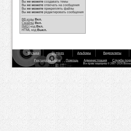
Вы
не можете
создавать темы
Вы
не можете
отвечать на сообщения
Вы
не можете
прикреплять файлы
Вы
не можете
редактировать сообщения
BB коды
Вкл.
Смайлы
Вкл.
[IMG]
код
Вкл.
HTML код
Выкл.
Музыка
Dj mixes
Альбомы
Видеоклипы
Реклама на сайте
Помощь
Администрация
Служба под
Все права защищены © 2007-2026 Bisou