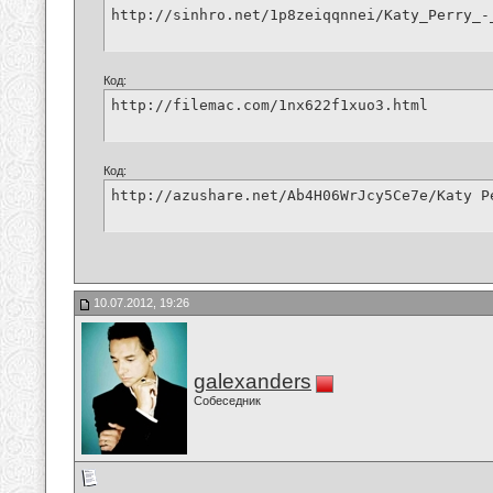
http://sinhro.net/1p8zeiqqnnei/Katy_Perry_-
Код:
http://filemac.com/1nx622f1xuo3.html
Код:
http://azushare.net/Ab4H06WrJcy5Ce7e/Katy P
10.07.2012, 19:26
galexanders
Собеседник