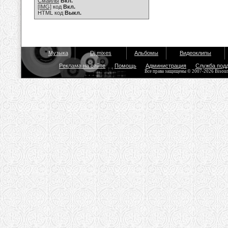
Смайлы
Вкл.
[IMG]
код
Вкл.
HTML код
Выкл.
Музыка
Dj mixes
Альбомы
Видеоклипы
Реклама на сайте
Помощь
Администрация
Служба под
Все права защищены © 2007-2026 Bisou