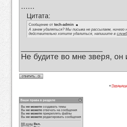
......
Цитата:
Сообщение от
tech-admin
А зачем удаляться? Мы письма не рассылаем, ничего 
действительно хотите удалиться, напишите в
служб
__________________
Не будите во мне зверя, он 
«
Предыдущ
Ваши права в разделе
Вы
не можете
создавать темы
Вы
не можете
отвечать на сообщения
Вы
не можете
прикреплять файлы
Вы
не можете
редактировать сообщения
BB коды
Вкл.