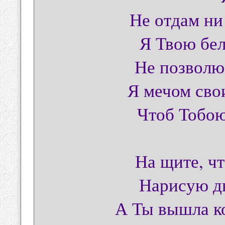
Не отдам ни
Я Твою бе
Не позволю
Я мечом сво
Чтоб Тобою
На щите, чт
Нарисую дв
А Ты вышла ко