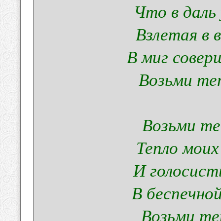
Что в даль
Взлетая в 
В миг совер
Возьми те
Возьми те
Тепло моих
И голосист
В беспечно
Возьми те