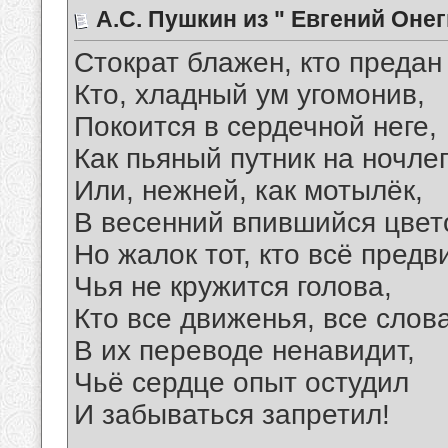
А.С. Пушкин из " Евгений Оне
Стократ блажен, кто предан
Кто, хладный ум угомонив,
Покоится в сердечной неге,
Как пьяный путник на ночлег
Или, нежней, как мотылёк,
В весенний впившийся цвет
Но жалок тот, кто всё предв
Чья не кружится голова,
Кто все движенья, все слов
В их переводе ненавидит,
Чьё сердце опыт остудил
И забываться запретил!