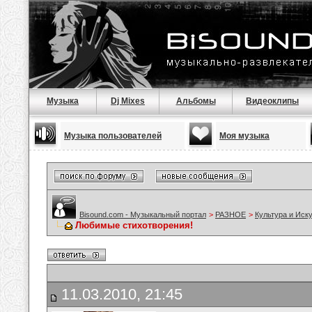
Музыка
Dj Mixes
Альбомы
Видеоклипы
Музыка пользователей
Моя музыка
Bisound.com - Музыкальный портал
>
РАЗНОЕ
>
Культура и Иск
Любимые стихотворения!
11.03.2010, 21:45