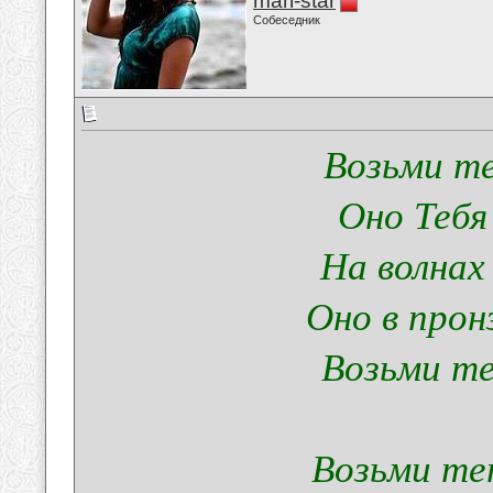
mari-star
Собеседник
Возьми те
Оно Тебя
На волнах
Оно в прон
Возьми те
Возьми те