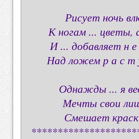
Рисует ночь вл
К ногам ... цветы, а
И ... добавляет н е 
Над ложем р а с т у
Однажды ... я вед
Мечты свои лишь 
Смешает краски 
********************