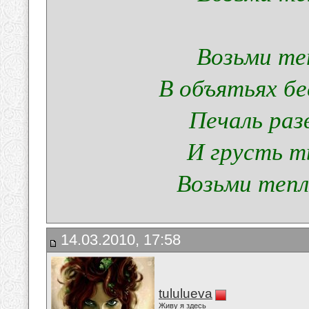
Возьми те
В объятьях бе
Печаль раз
И грусть т
Возьми тепло
14.03.2010, 17:58
tululueva
Живу я здесь