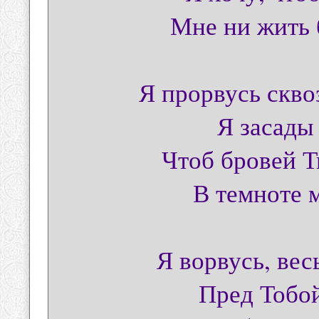
Мне ни жить б
Я прорвусь скво
Я засады
Чтоб бровей Т
В темноте 
Я ворвусь, вес
Пред Тобой