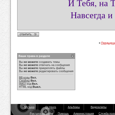
И Тебя, на 
Навсегда и
«
Предыдущ
Ваши права в разделе
Вы
не можете
создавать темы
Вы
не можете
отвечать на сообщения
Вы
не можете
прикреплять файлы
Вы
не можете
редактировать сообщения
BB коды
Вкл.
Смайлы
Вкл.
[IMG]
код
Вкл.
HTML код
Выкл.
Музыка
Dj mixes
Альбомы
Видеоклипы
Реклама на сайте
Помощь
Администрация
Служба под