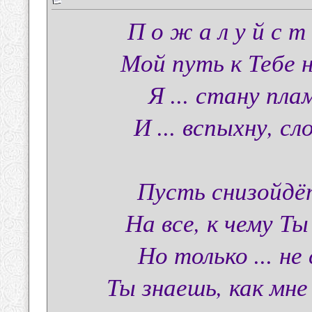
П о ж а л у й с т 
Мой путь к Тебе н
Я ... стану плам
И ... вспыхну, сл
Пусть снизойдёт
На все, к чему Ты
Но только ... не
Ты знаешь, как мне