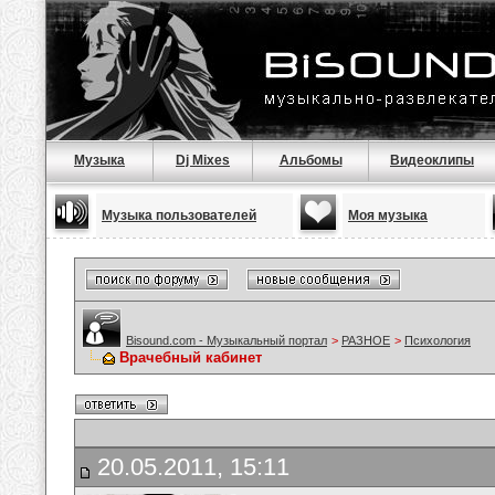
Музыка
Dj Mixes
Альбомы
Видеоклипы
Музыка пользователей
Моя музыка
Bisound.com - Музыкальный портал
>
РАЗНОЕ
>
Психология
Врачебный кабинет
20.05.2011, 15:11