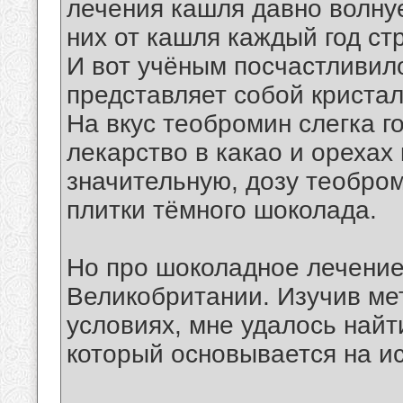
лечения кашля давно волну
них от кашля каждый год ст
И вот учёным посчастливил
представляет собой кристал
На вкус теобромин слегка г
лекарство в какао и орехах 
значительную, дозу теобро
плитки тёмного шоколада.
Но про шоколадное лечение 
Великобритании. Изучив ме
условиях, мне удалось най
который основывается на и