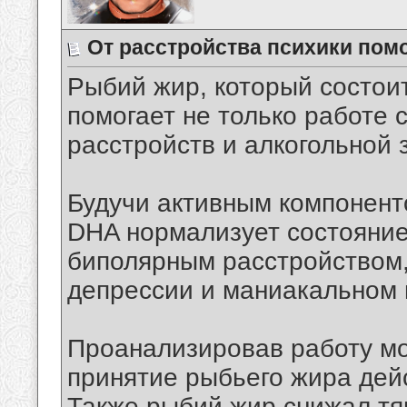
От расстройства психики пом
Рыбий жир, который состоит
помогает не только работе 
расстройств и алкогольной 
Будучи активным компонент
DHA нормализует состояние
биполярным расстройством,
депрессии и маниакальном 
Проанализировав работу мо
принятие рыбьего жира дейс
Также рыбий жир снижал тяг