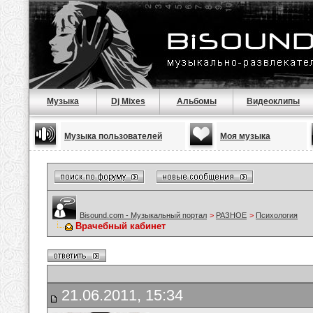
Музыка
Dj Mixes
Альбомы
Видеоклипы
Музыка пользователей
Моя музыка
Bisound.com - Музыкальный портал
>
РАЗНОЕ
>
Психология
Врачебный кабинет
21.06.2011, 15:34