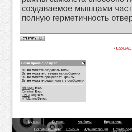
создаваемое мышцами част
полную герметичность отвер
«
Предыдущ
Ваши права в разделе
Вы
не можете
создавать темы
Вы
не можете
отвечать на сообщения
Вы
не можете
прикреплять файлы
Вы
не можете
редактировать сообщения
BB коды
Вкл.
Смайлы
Вкл.
[IMG]
код
Вкл.
HTML код
Выкл.
Музыка
Dj mixes
Альбомы
Видеоклипы
Реклама на сайте
Помощь
Администрация
Служба под