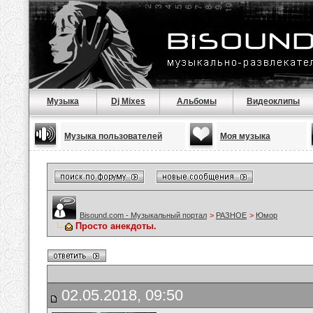
Музыка
Dj Mixes
Альбомы
Видеоклипы
Музыка пользователей
Моя музыка
Bisound.com - Музыкальный портал
>
РАЗНОЕ
>
Юмор
Просто анекдоты.
02.05.2018, 09:50