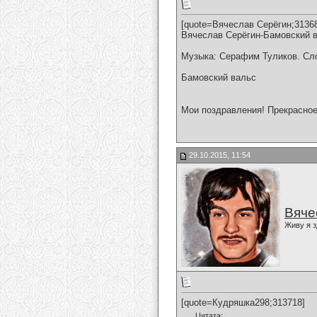
[quote=Вячеслав Серёгин;3136
Вячеслав Серёгин-Бамовский 
Музыка: Серафим Туликов. Сл
Бамовский вальс
Мои поздравления! Прекрасное
29.10.2015, 11:54
Вяче
Живу я з
[quote=Кудряшка298;313718]
Цитата: