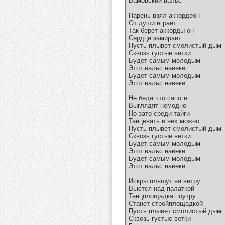
Бамовский вальс
Парень взял аккордеон
От души играет
Так берет аккорды он
Сердце замирает
Пусть плывет смолистый дым
Сквозь густые ветки
Будет самым молодым
Этот вальс навеки
Будет самым молодым
Этот вальс навеки
Не беда что сапоги
Выглядят немодно
Но зато среди тайги
Танцевать в них можно
Пусть плывет смолистый дым
Сквозь густые ветки
Будет самым молодым
Этот вальс навеки
Будет самым молодым
Этот вальс навеки
Искры пляшут на ветру
Вьются над палаткой
Танцплощадка поутру
Станет стройплощадкой
Пусть плывет смолистый дым
Сквозь густые ветки