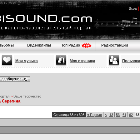
Вход
льбомы
Видеоклипы
Топ Радио
Радиостанции
Моя музыка
Моя страница
Пользов
портал
>
Ваше творчество
а Серёгина
Страница 63 из 393
«
Первая
<
13
53
61
62
63