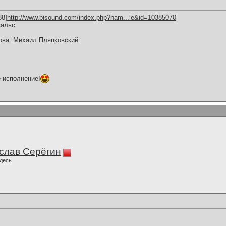
88]
http://www.bisound.com/index.php?nam...le&id=10385070
вальс
ова: Михаил Пляцковский
 исполнение!
слав Серёгин
десь