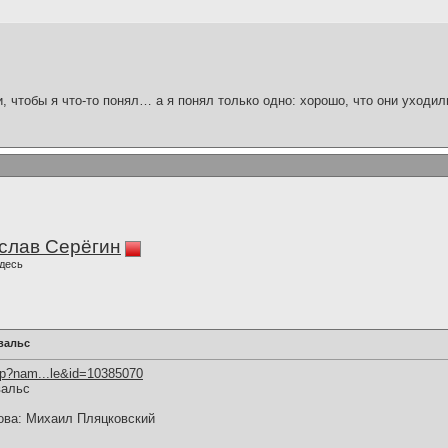
и, чтобы я что-то понял… а я понял только одно: хорошо, что они уходил
слав Серёгин
десь
вальс
hp?nam...le&id=10385070
вальс
ова: Михаил Пляцковский