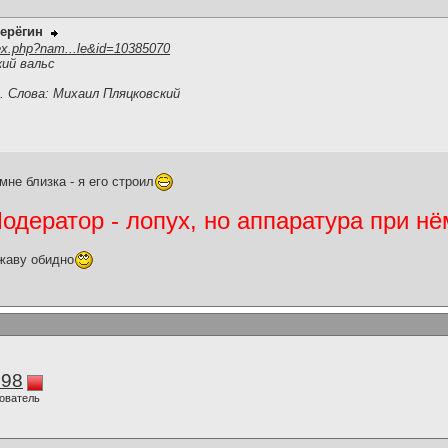
ерёгин
ex.php?nam...le&id=10385070
ий вальс
. Слова: Михаил Пляцковский
мне близка - я его строил
дератор - лопух, но аппаратура при нё
жаву обидно
298
ователь