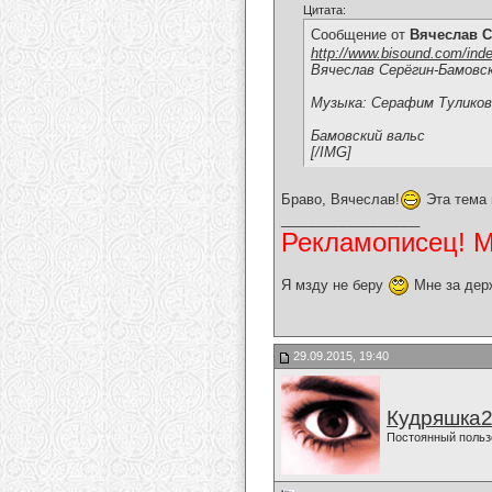
Цитата:
Сообщение от
Вячеслав С
http://www.bisound.com/ind
Вячеслав Серёгин-Бамовск
Музыка: Серафим Туликов
Бамовский вальс
[/IMG]
Браво, Вячеслав!
Эта тема 
__________________
Рекламописец! Мо
Я мзду не беру
Мне за дер
29.09.2015, 19:40
Кудряшка
Постоянный польз