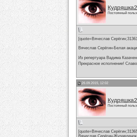
Кудряшка
Постоянный польз
[quote=Вячеслав Серёгин;3136
Вячеслав Серёгин-Белая акац
Из репертуара Вадима Казачен
Прекрасное исполнение! Славо
26.09.2015, 12:02
Кудряшка
Постоянный польз
[quote=Вячеслав Серёгин;3136
Вячеслав Серёгин-Журавленок