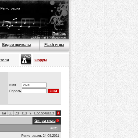
|
Регистрация
Помощь
Добавить в избранное
Видео приколы
Flash-игры
атели
Форум
Имя
Пароль
64
65
73
113
>
Последняя
»
Опции темы
#
621
Регистрация: 24.09.2011