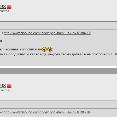
298
ователь
10]
http://www.bisound.com/index.php?nam...le&id=10384958
ия
ко (вольная импровизация
)
чка молодчина!Ты как всегда каждую песню делаешь не повторимой ! Это
298
ователь
52]
http://www.bisound.com/index.php?nam...le&id=10385018