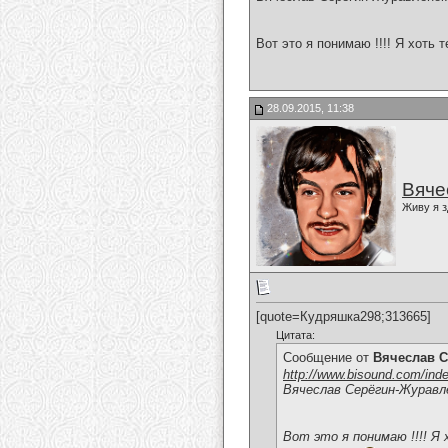
Вот это я понимаю !!!! Я хоть 
28.09.2015, 11:38
Вяче
Живу я з
[quote=Кудряшка298;313665]
Цитата:
Сообщение от
Вячеслав С
http://www.bisound.com/ind
Вячеслав Серёгин-Журавл
Вот это я понимаю !!!! Я