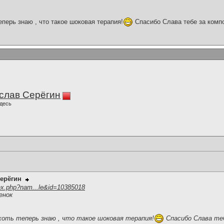
теперь знаю , что такое шоковая терапия!
Спасибо Слава тебе за комп
слав Серёгин
десь
ерёгин
ex.php?nam...le&id=10385018
енок
 хоть теперь знаю , что такое шоковая терапия!
Спасибо Слава теб