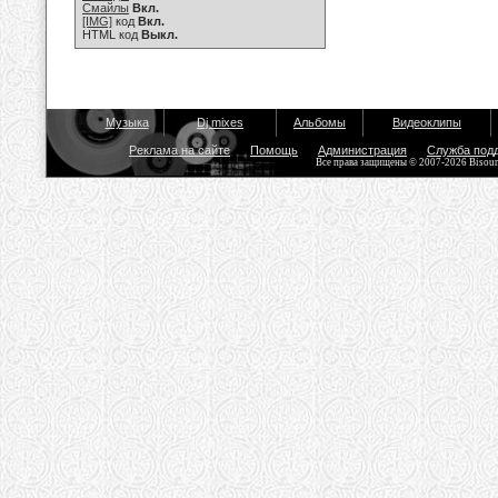
Смайлы
Вкл.
[IMG]
код
Вкл.
HTML код
Выкл.
Музыка
Dj mixes
Альбомы
Видеоклипы
Реклама на сайте
Помощь
Администрация
Служба под
Все права защищены © 2007-2026 Bisou