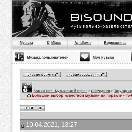
Музыка
Dj Mixes
Альбомы
Видеоклипы
Музыка пользователей
Моя музыка
Bisound.com - Музыкальный портал
>
Обсуждения
>
Популярная
Большой выбор известной музыки на портале «TS
10.04.2021, 13:27