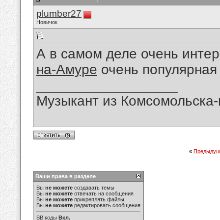
plumber27
Новичок
А в самом деле очень инте
на-Амуре
очень популярная
__________________
Музыкант из Комсомольска
«
Предыдущ
Ваши права в разделе
Вы
не можете
создавать темы
Вы
не можете
отвечать на сообщения
Вы
не можете
прикреплять файлы
Вы
не можете
редактировать сообщения
BB коды
Вкл.