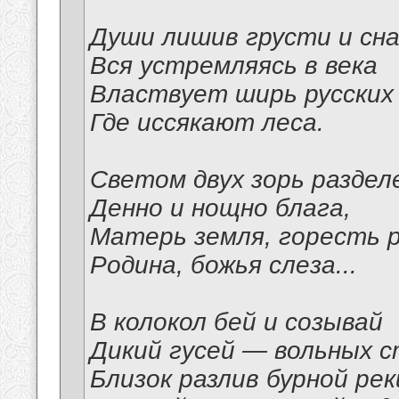
Души лишив грусти и сна
Вся устремляясь в века
Властвует ширь русских
Где иссякают леса.
Светом двух зорь раздел
Денно и нощно блага,
Матерь земля, горесть 
Родина, божья слеза...
В колокол бей и созывай
Дикий гусей — вольных 
Близок разлив бурной ре