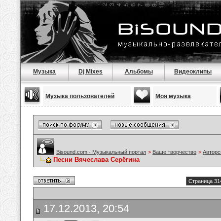
Музыка
Dj Mixes
Альбомы
Видеоклипы
Музыка пользователей
Моя музыка
Bisound.com - Музыкальный портал
>
Ваше творчество
>
Авторс
Песни Вячеслава Серёгина
Страница 31
17.12.2013, 20:54