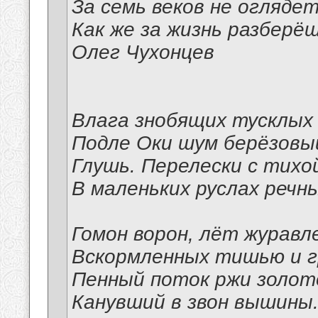
За семь веков не огляде
Как же за жизнь разберё
Олег Чухонцев
Влага знобящих тусклых 
Подле Оки шум берёзовы
Глушь. Перелески с тихо
В маленьких руслах речны
Гомон ворон, лёт журавл
Вскормленных тишью и г
Пенный поток ржи золот
Канувший в звон вышины