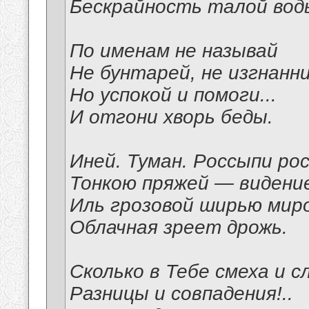
Бескрайность талой вод
По именам не называй
Не бунтарей, не изгнанни
Но успокой и помоги...
И отгони хворь беды.
Иней. Туман. Россыпи рос
Тонкою пряжей — видени
Иль грозовой ширью мир
Облачная зреет дрожь.
Сколько в Тебе смеха и сл
Разницы и совпадения!..