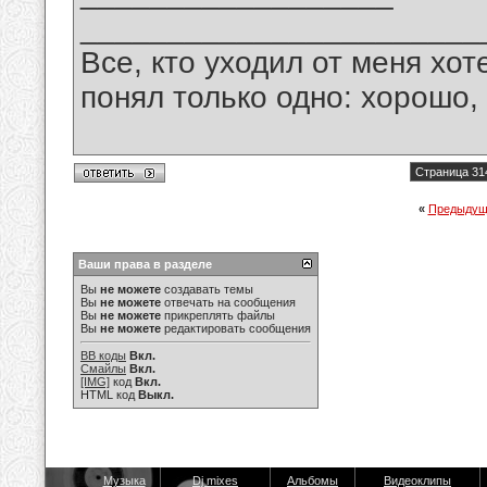
_______________________
Все, кто уходил от меня хот
понял только одно: хорошо,
Страница 31
«
Предыдущ
Ваши права в разделе
Вы
не можете
создавать темы
Вы
не можете
отвечать на сообщения
Вы
не можете
прикреплять файлы
Вы
не можете
редактировать сообщения
BB коды
Вкл.
Смайлы
Вкл.
[IMG]
код
Вкл.
HTML код
Выкл.
Музыка
Dj mixes
Альбомы
Видеоклипы