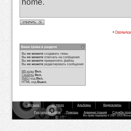
home.
«
Предыдущ
Ваши права в разделе
Вы
не можете
создавать темы
Вы
не можете
отвечать на сообщения
Вы
не можете
прикреплять файлы
Вы
не можете
редактировать сообщения
BB коды
Вкл.
Смайлы
Вкл.
[IMG]
код
Вкл.
HTML код
Выкл.
Музыка
Dj mixes
Альбомы
Видеоклипы
Реклама на сайте
Помощь
Администрация
Служба под
Все права защищены © 2007-2026 Bisou