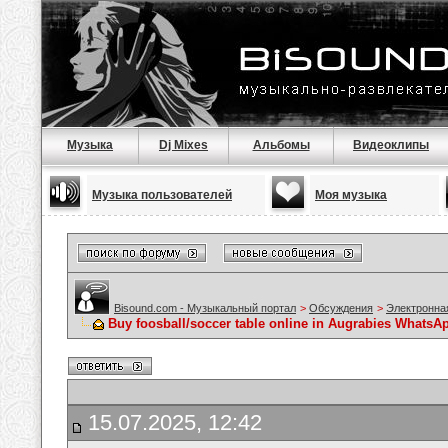
Музыка
Dj Mixes
Альбомы
Видеоклипы
Музыка пользователей
Моя музыка
Bisound.com - Музыкальный портал
>
Обсуждения
>
Электронна
Buy foosball/soccer table online in Augrabies Whats
15.07.2025, 12:42