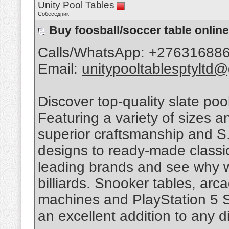
Unity Pool Tables
Собеседник
Buy foosball/soccer table onli
Calls/WhatsApp: +27631688
Email:
unitypooltablesptyltd
Discover top-quality slate poo
Featuring a variety of sizes 
superior craftsmanship and 
designs to ready-made classic
leading brands and see why w
billiards. Snooker tables, arc
machines and PlayStation 5 S
an excellent addition to any 