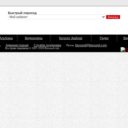
Быстрый переход
Альбомы
Видеоклипы
Каталог файлов
Радио
Ви
ь
Администрация
Служба поддержки
bisound@bisound.com
Почта:
Все права защищены © 2007-2026 Bisound.com