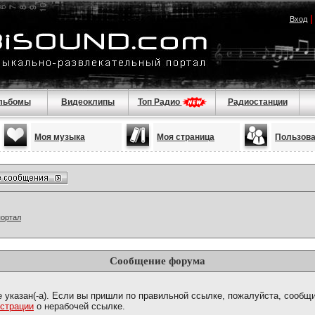
Вход
льбомы
Видеоклипы
Топ Радио
Радиостанции
Моя музыка
Моя страница
Пользов
портал
Сообщение форума
е указан(-а). Если вы пришли по правильной ссылке, пожалуйста, сообщ
страции
о нерабочей ссылке.