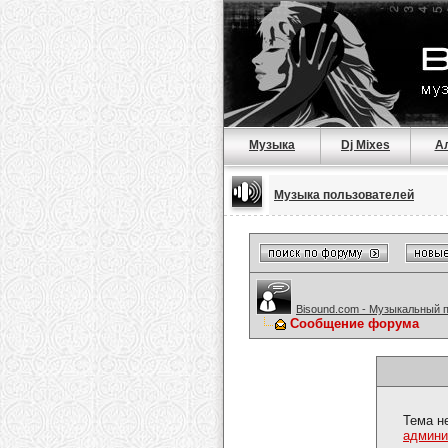
Музыка
Dj Mixes
А
Музыка пользователей
Bisound.com - Музыкальный 
Сообщение форума
Тема н
админи