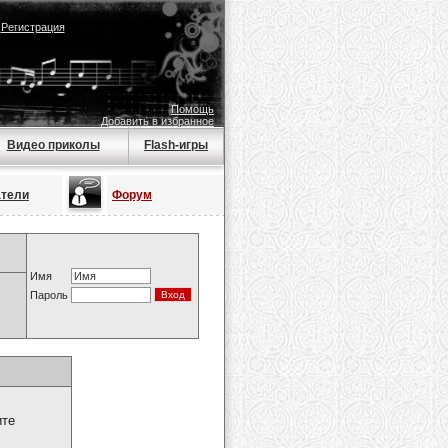
|
Регистрация
Помощь
Добавить в избранное
Видео приколы
Flash-игры
атели
Форум
Имя
Пароль
ите