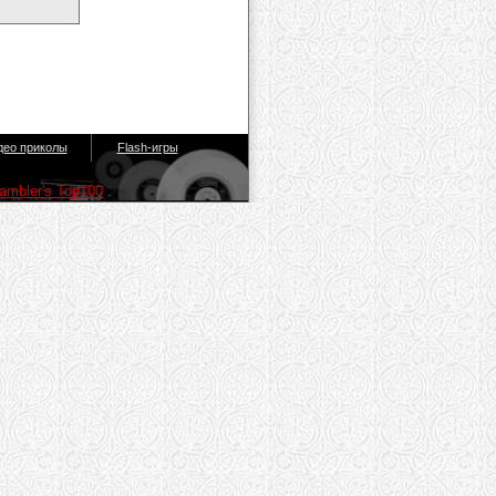
део приколы
Flash-игры