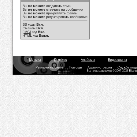
Вы
не можете
создавать темы
Вы
не можете
отвечать на сообщения
Вы
не можете
прикреплять файлы
Вы
не можете
редактировать сообщения
BB коды
Вкл.
Смайлы
Вкл.
[IMG]
код
Вкл.
HTML код
Выкл.
Музыка
Dj mixes
Альбомы
Видеоклипы
Реклама на сайте
Помощь
Администрация
Служба под
Все права защищены © 2007-2026 Bisou