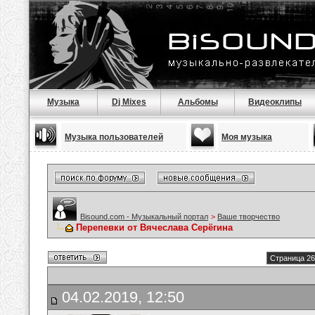
Музыка
Dj Mixes
Альбомы
Видеоклипы
Музыка пользователей
Моя музыка
Bisound.com - Музыкальный портал
>
Ваше творчество
Перепевки от Вячеслава Серёгина
Страница 26
04.02.2019, 12:50