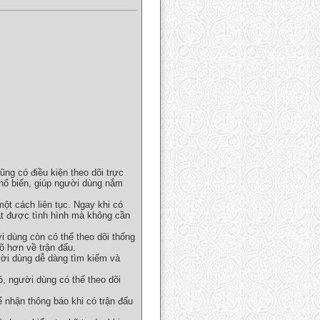
ng có điều kiện theo dõi trực
phổ biến, giúp người dùng nắm
một cách liên tục. Ngay khi có
bắt được tình hình mà không cần
i dùng còn có thể theo dõi thống
rõ hơn về trận đấu.
ười dùng dễ dàng tìm kiếm và
ó, người dùng có thể theo dõi
 nhận thông báo khi có trận đấu