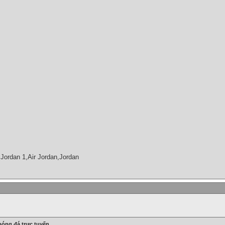
Jordan 1,Air Jordan,Jordan
bóng đá trực tuyến