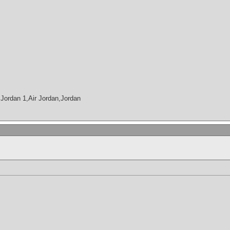
Jordan 1,Air Jordan,Jordan