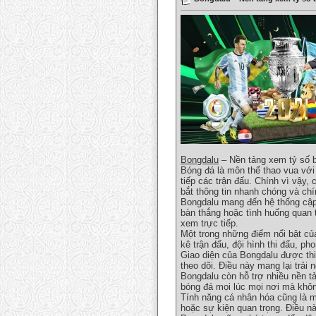
Bongdalu
– Nền tảng xem tỷ số b
Bóng đá là môn thể thao vua với 
tiếp các trận đấu. Chính vì vậy,
bắt thông tin nhanh chóng và chí
Bongdalu mang đến hệ thống cập n
bàn thắng hoặc tình huống quan t
xem trực tiếp.
Một trong những điểm nổi bật củ
kê trận đấu, đội hình thi đấu, p
Giao diện của Bongdalu được thi
theo dõi. Điều này mang lại trải
Bongdalu còn hỗ trợ nhiều nền tả
bóng đá mọi lúc mọi nơi mà không
Tính năng cá nhân hóa cũng là m
hoặc sự kiện quan trọng. Điều nà