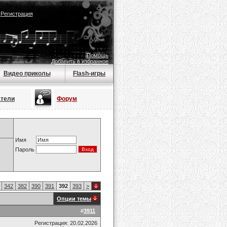
|
Регистрация
Помощь
Добавить в избранное
Видео приколы
Flash-игры
атели
Форум
Имя
Пароль
342
382
390
391
392
393
>
Опции темы
#
3911
Регистрация: 20.02.2026