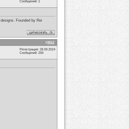
Сообщений: 1
e designs. Founded by Rei
#
3912
Регистрация: 28.09.2024
Сообщений: 200