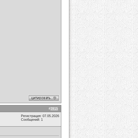
#
3915
Регистрация: 07.05.2026
Сообщений: 1