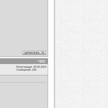
#
3913
Регистрация: 28.09.2024
Сообщений: 200