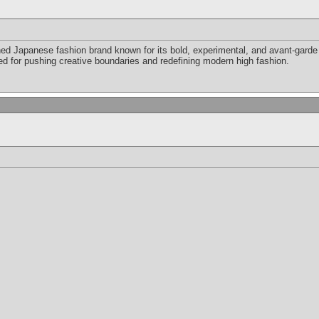
ed Japanese fashion brand known for its bold, experimental, and avant-gard
d for pushing creative boundaries and redefining modern high fashion.