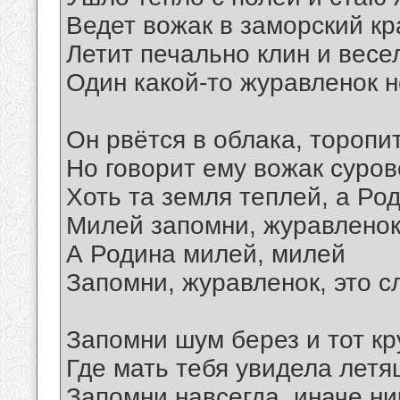
Ведет вожак в заморский кр
Летит печально клин и весе
Один какой-то журавленок
Он рвётся в облака, торопи
Но говорит ему вожак суров
Хоть та земля теплей, а Ро
Милей запомни, журавленок,
А Родина милей, милей
Запомни, журавленок, это с
Запомни шум берез и тот кр
Где мать тебя увидела летя
Запомни навсегда, иначе ни