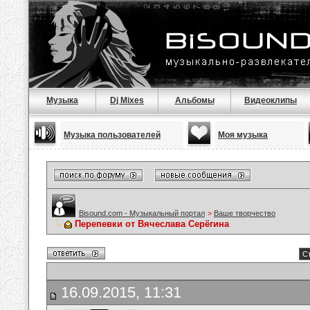
Музыка
Dj Mixes
Альбомы
Видеоклипы
Музыка пользователей
Моя музыка
Bisound.com - Музыкальный портал
>
Ваше творчество
Перепевки от Вячеслава Серёгина
Ст
16.09.2015, 11:31