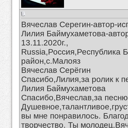
Вячеслав Серегин-автор-ис
Лилия Баймухаметова-автор
13.11.2020г.,
Russia,Россия,Республика 
район,с.Малояз
Вячеслав Серёгин
Спасибо,Лилия,за ролик к п
Лилия Баймухаметова
Спасибо,Вячеслав,за песню 
Душевное,талантливое,грус
вы мне понравилось. Благо
творчество. Ты молодец,Вя