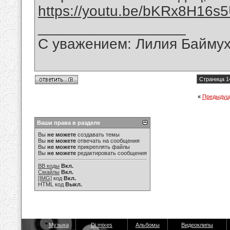
https://youtu.be/bKRx8H16s
__________________
С уважением: Лилия Байму
Страница 1
«
Предыдущ
Ваши права в разделе
Вы
не можете
создавать темы
Вы
не можете
отвечать на сообщения
Вы
не можете
прикреплять файлы
Вы
не можете
редактировать сообщения
BB коды
Вкл.
Смайлы
Вкл.
[IMG]
код
Вкл.
HTML код
Выкл.
Музыка
Dj mixes
Альбомы
Видеоклипы