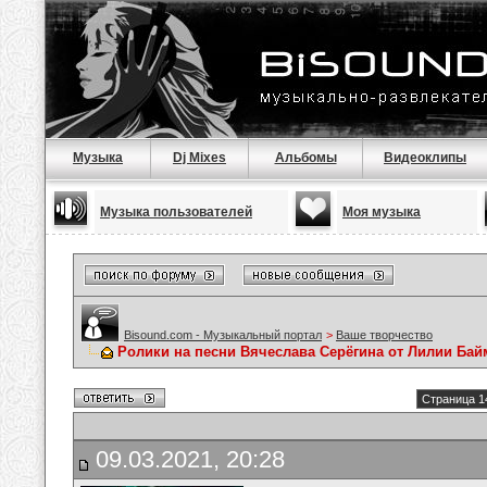
Музыка
Dj Mixes
Альбомы
Видеоклипы
Музыка пользователей
Моя музыка
Bisound.com - Музыкальный портал
>
Ваше творчество
Ролики на песни Вячеслава Серёгина от Лилии Ба
Страница 1
09.03.2021, 20:28