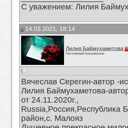
С уважением: Лилия Байму
14.03.2021, 18:14
Лилия Баймухаметова
Постоянный пользователь
Вячеслав Серегин-автор -ис
Лилия Баймухаметова-автор
от 24.11.2020г.,
Russia,Россия,Республика 
район,с. Малояз
Душевное,прекрасное,мило