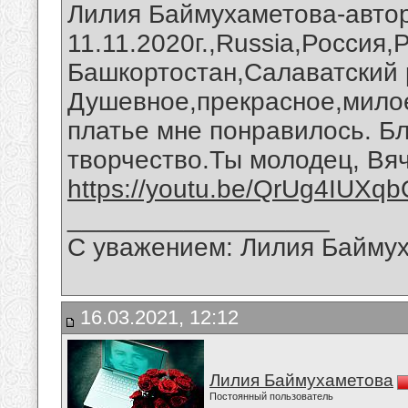
Лилия Баймухаметова-автор
11.11.2020г.,Russia,Россия,
Башкортостан,Салаватский 
Душевное,прекрасное,милое
платье мне понравилось. Б
творчество.Ты молодец, Вя
https://youtu.be/QrUg4IUXq
__________________
С уважением: Лилия Байму
16.03.2021, 12:12
Лилия Баймухаметова
Постоянный пользователь