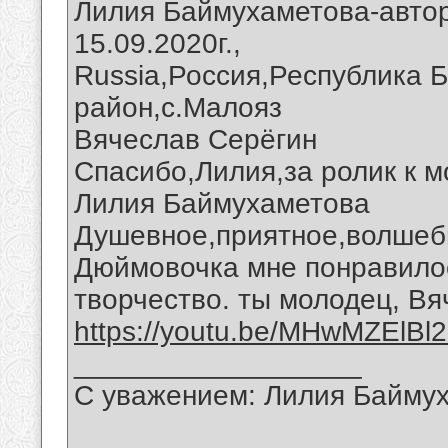
Лилия Баймухаметова-авто
15.09.2020г.,
Russia,Россия,Республика 
район,с.Малояз
Вячеслав Серёгин
Спасибо,Лилия,за ролик к м
Лилия Баймухаметова
Душевное,приятное,волшеб
Дюймовочка мне понравилос
творчество. ты молодец, Вя
https://youtu.be/MHwMZElBl2
__________________
С уважением: Лилия Байму