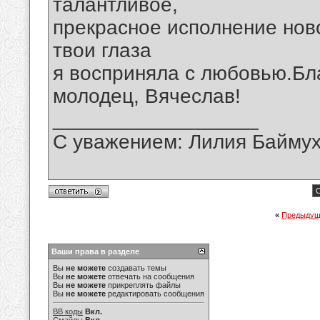
талантливое,
прекрасное исполнение нов
твои глаза
я восприняла с любовью.Бл
молодец, Вячеслав!
__________________
С уважением: Лилия Байму
С
«
Предыдущ
Ваши права в разделе
Вы
не можете
создавать темы
Вы
не можете
отвечать на сообщения
Вы
не можете
прикреплять файлы
Вы
не можете
редактировать сообщения
BB коды
Вкл.