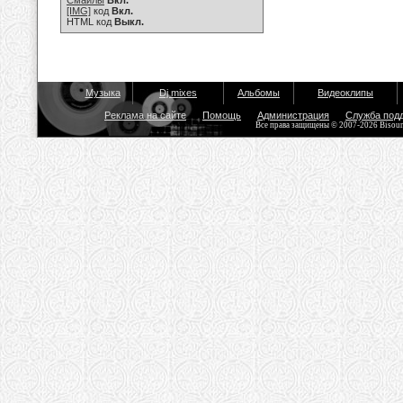
Смайлы
Вкл.
[IMG]
код
Вкл.
HTML код
Выкл.
Музыка
Dj mixes
Альбомы
Видеоклипы
Реклама на сайте
Помощь
Администрация
Служба под
Все права защищены © 2007-2026 Bisou