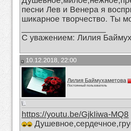
Душевное,милое,нежное,пр
песни Лев и Венера я восп
шикарное творчество. Ты м
__________________
С уважением: Лилия Байму
10.12.2018, 22:00
Лилия Баймухаметова
Постоянный пользователь
https://youtu.be/GjkIiwa-MQ8
Душевное,сердечное,гру