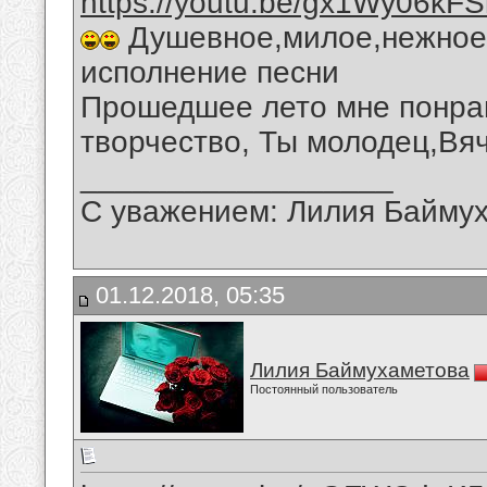
https://youtu.be/gx1Wy06kFS
Душевное,милое,нежное,
исполнение песни
Прошедшее лето мне понрав
творчество, Ты молодец,Вя
__________________
С уважением: Лилия Байму
01.12.2018, 05:35
Лилия Баймухаметова
Постоянный пользователь