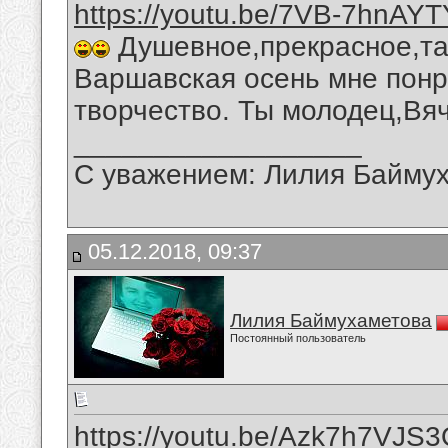
https://youtu.be/7VB-7hnAYT
Душевное,прекрасное,та
Варшавская осень мне понр
творчество. Ты молодец,Вя
__________________
С уважением: Лилия Байму
05.12.2018, 09:37
Лилия Баймухаметова
Постоянный пользователь
https://youtu.be/Azk7h7VJS