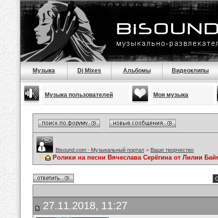
Музыка
Dj Mixes
Альбомы
Видеоклипы
Музыка пользователей
Моя музыка
Bisound.com - Музыкальный портал
>
Ваше творчество
Ролики на песни Вячеслава Серёгина от Лилии Ба
С
27.11.2018, 11:27