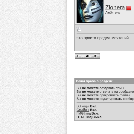
Zlonera
Любитель
это просто предел мечтаний
Ваши права в разделе
Вы
не можете
создавать темы
Вы
не можете
отвечать на сообщен
Вы
не можете
прикреплять файлы
Вы
не можете
редактировать сообщ
BB коды
Вкл.
Смайлы
Вкл.
[IMG]
код
Вкл.
HTML код
Выкл.