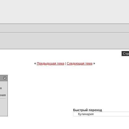
Стр
«
Предыдущая тема
|
Следующая тема
»
ия
ения
Быстрый переход