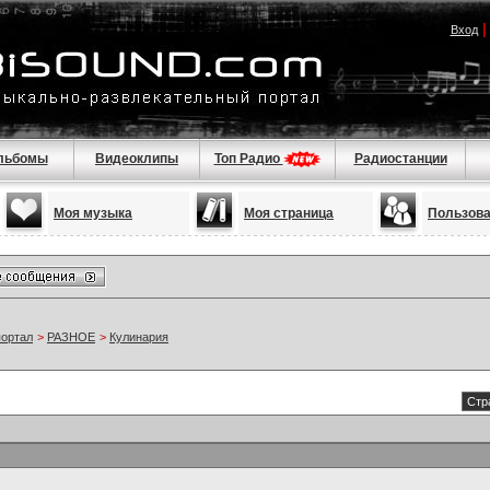
Вход
льбомы
Видеоклипы
Топ Радио
Радиостанции
Моя музыка
Моя страница
Пользов
портал
>
РАЗНОЕ
>
Кулинария
Стр