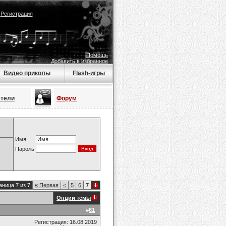
|
Регистрация
Помощь
Добавить в избранное
Видео приколы
Flash-игры
атели
Форум
Имя
Пароль
аница 7 из 7
«
Первая
<
5
6
7
Опции темы
#
61
Регистрация: 16.08.2019