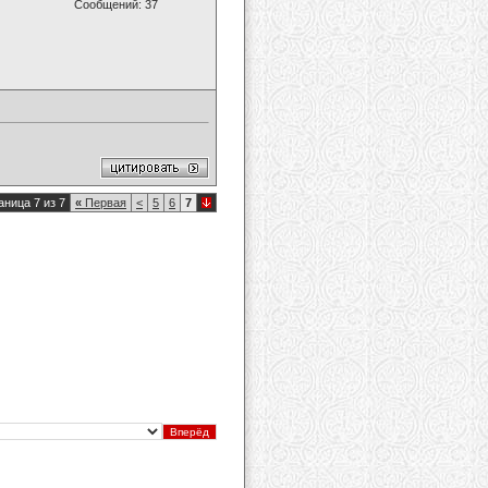
Сообщений: 37
аница 7 из 7
«
Первая
<
5
6
7