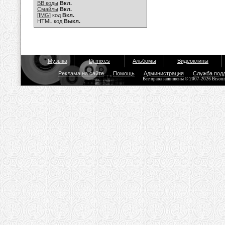
BB коды
Вкл.
Смайлы
Вкл.
[IMG]
код
Вкл.
HTML код
Выкл.
Музыка
Dj mixes
Альбомы
Видеоклипы
Реклама на сайте
Помощь
Администрация
Служба под
Все права защищены © 2007-2026 Bisou