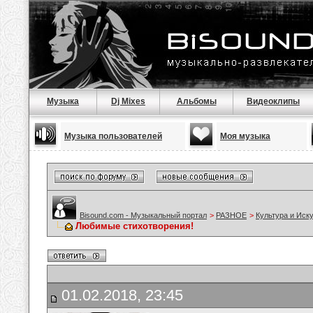
Музыка
Dj Mixes
Альбомы
Видеоклипы
Музыка пользователей
Моя музыка
Bisound.com - Музыкальный портал
>
РАЗНОЕ
>
Культура и Иск
Любимые стихотворения!
01.02.2018, 23:45