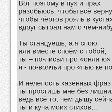
Вот поэтому в пух и прах
разобьюсь, чтобы всё верну
чтобы чёртов рояль в куста
вдруг сыграл нам о чём-ни
Ты станцуешь, а я спою,
или вместе споём с тобой,
ты – по-лисьи про «онли ю»
я - по-волчьи про «пью ке п
И нелепость казённых фраз
ты простишь мне без лишних
ведь всё то, чем дышу сейча
ты и куча моих стихов…