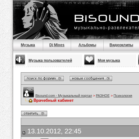
Музыка
Dj Mixes
Альбомы
Видеоклипы
Музыка пользователей
Моя музыка
Bisound.com - Музыкальный портал
>
РАЗНОЕ
>
Психология
Врачебный кабинет
13.10.2012, 22:45