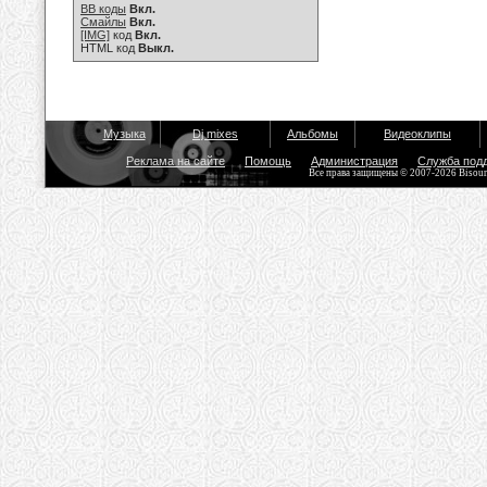
BB коды
Вкл.
Смайлы
Вкл.
[IMG]
код
Вкл.
HTML код
Выкл.
Музыка
Dj mixes
Альбомы
Видеоклипы
Реклама на сайте
Помощь
Администрация
Служба под
Все права защищены © 2007-2026 Bisou