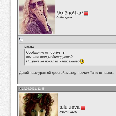
*АлёноЧка*
Собеседник
Цитата:
Сообщение от
igoriys
ты что там,медитируешь?
Нихрена не понял из написанного
Давай поаккуратней дорогой..между прочим Таню ш права..
14.09.2011, 12:45
tululueva
Живу я здесь