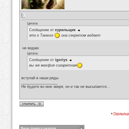
Цитата:
Сообщение от
курильщик
это к Танюхе
она секретом ведает
не ведаю
Цитата:
Сообщение от
igoriys
вы же махфия сигаретная
вступай в наши ряды
__________________
Не будите во мне зверя, он и так не высыпается...
«
Предыдущ
Ваши права в разделе