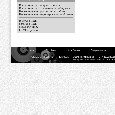
Вы
не можете
создавать темы
Вы
не можете
отвечать на сообщения
Вы
не можете
прикреплять файлы
Вы
не можете
редактировать сообщения
BB коды
Вкл.
Смайлы
Вкл.
[IMG]
код
Вкл.
HTML код
Выкл.
Музыка
Dj mixes
Альбомы
Видеоклипы
Реклама на сайте
Помощь
Администрация
Служба под
Все права защищены © 2007-2026 Bisou