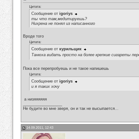
Цитата:
Сообщение от
igoriys
ты что там,медитируешь?
Нихрена не понял из написанного
Вроде того
Цитата:
Сообщение от
курильщик
Танюха видать просто на более крепкие сигареты пе
Пока все перепробуешь и не такое напишешь
Цитата:
Сообщение от
igoriys
и я таких хочу
а низяяяяяя
__________________
Не будите во мне зверя, он и так не высыпается...
14.09.2011, 12:43