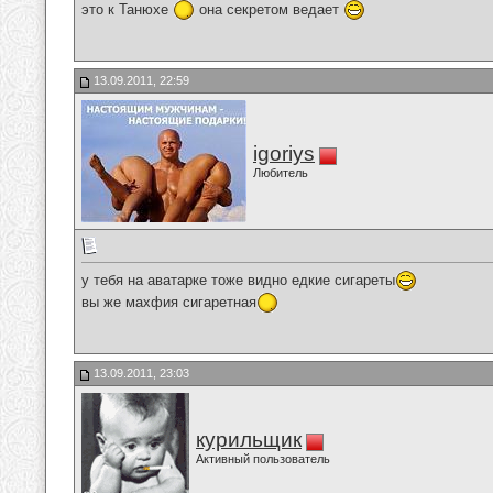
это к Танюхе
она секретом ведает
13.09.2011, 22:59
igoriys
Любитель
у тебя на аватарке тоже видно едкие сигареты
вы же махфия сигаретная
13.09.2011, 23:03
курильщик
Активный пользователь