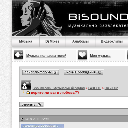
Музыка
Dj Mixes
Альбомы
Видеоклипы
Музыка пользователей
Моя музыка
Bisound.com - Музыкальный портал
>
РАЗНОЕ
>
Он и Она
верите ли вы в любовь??
13.09.2011, 22:46