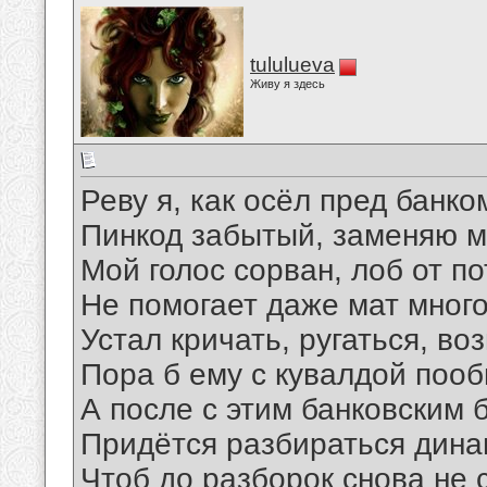
tululueva
Живу я здесь
Реву я, как осёл пред банко
Пинкод забытый, заменяю м
Мой голос сорван, лоб от п
Не помогает даже мат мног
Устал кричать, ругаться, во
Пора б ему с кувалдой пооб
А после с этим банковским 
Придётся разбираться дина
Чтоб до разборок снова не 