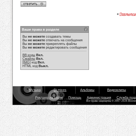
«
Предыдущ
Ваши права в разделе
Вы
не можете
создавать темы
Вы
не можете
отвечать на сообщения
Вы
не можете
прикреплять файлы
Вы
не можете
редактировать сообщения
BB коды
Вкл.
Смайлы
Вкл.
[IMG]
код
Вкл.
HTML код
Выкл.
Музыка
Dj mixes
Альбомы
Видеоклипы
Реклама на сайте
Помощь
Администрация
Служба под
Все права защищены © 2007-2026 Bisou