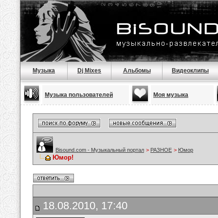
Музыка
Dj Mixes
Альбомы
Видеоклипы
Музыка пользователей
Моя музыка
Bisound.com - Музыкальный портал
>
РАЗНОЕ
>
Юмор
Юмор!
18.08.2010, 17:40