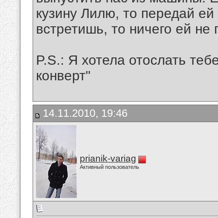
кузину Лилю, то передай ей 
встретишь, то ничего ей не 
P.S.: Я хотела отослать теб
конверт"
14.11.2010, 19:46
prianik-variag
Активный пользователь