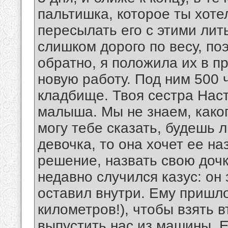
пальтишка, которое ты хотел
пересылать его с этими лит
слишком дорого по весу, по
обратно, я положила их в 
новую работу. Под ним 500 
кладбище. Твоя сестра Нас
малыша. Мы не знаем, каког
могу тебе сказать, будешь л
девочка, то она хочет еe на
решение, назвать свою доч
недавно случился казус: он
оставил внутри. Ему пришл
километров!), чтобы взять 
выпустить нас из машины. 