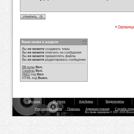
«
Предыдущ
Ваши права в разделе
Вы
не можете
создавать темы
Вы
не можете
отвечать на сообщения
Вы
не можете
прикреплять файлы
Вы
не можете
редактировать сообщения
BB коды
Вкл.
Смайлы
Вкл.
[IMG]
код
Вкл.
HTML код
Выкл.
Музыка
Dj mixes
Альбомы
Видеоклипы
Реклама на сайте
Помощь
Администрация
Служба под
Все права защищены © 2007-2026 Bisou