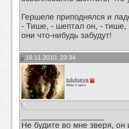
Гершеле приподнялся и лад
- Тише, - шептал он, - тише,
они что-нибудь забудут!
19.11.2010, 23:34
tululueva
Живу я здесь
__________________
Не будите во мне зверя, он 