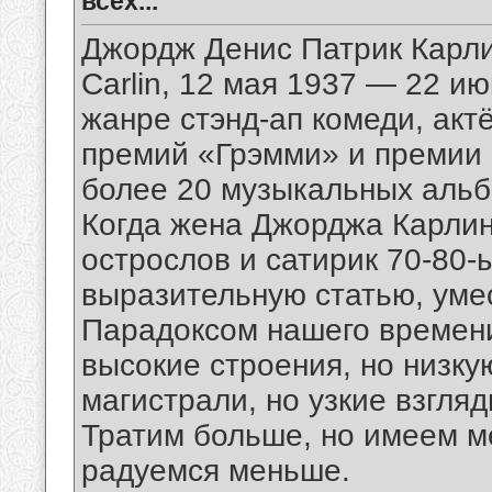
всех...
Джордж Денис Патрик Карлин
Carlin, 12 мая 1937 — 22 и
жанре стэнд-ап комеди, акт
премий «Грэмми» и премии М
более 20 музыкальных альб
Когда жена Джорджа Карлин
острослов и сатирик 70-80-
выразительную статью, умес
Парадоксом нашего времени
высокие строения, но низку
магистрали, но узкие взгляд
Тратим больше, но имеем м
радуемся меньше.