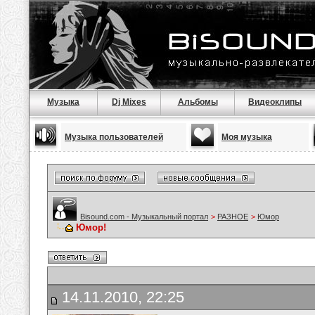
Музыка
Dj Mixes
Альбомы
Видеоклипы
Музыка пользователей
Моя музыка
Bisound.com - Музыкальный портал
>
РАЗНОЕ
>
Юмор
Юмор!
14.11.2010, 22:25