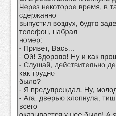
Через некоторое время, в т
сдержанно
выпустил воздух, будто зад
телефон, набрал
номер:
- Привет, Вась...
- Ой! Здорово! Ну и как пр
- Слушай, действительно де
как трудно
было?
- Я предупреждал. Ну, моло
- Ага, дверью хлопнула, тиш
всего
оказывается у нее было! А я