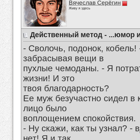
Вячеслав Серёгин
Живу я здесь
Действенный метод - ...юмор и 
- Сволочь, подонок, кобель!
забрасывая вещи в
пухлые чемоданы. - Я потра
жизни! И это
твоя благодарность?
Ее муж безучастно сидел в к
лицо было
воплощением спокойствия.
- Ну скажи, как ты узнал? -
нет! Я и так