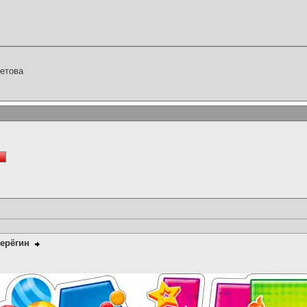
етова
ерёгин