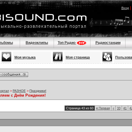
Вход
льбомы
Видеоклипы
Топ Радио
Радиостанции
Моя музыка
Моя страница
Пользов
портал
>
РАЗНОЕ
>
Праздники!
вляем с Днём Рождения!
Страница 43 из 60
«
Первая
<
33
41
4