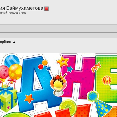
ия Баймухаметова
нный пользователь
ерёгин