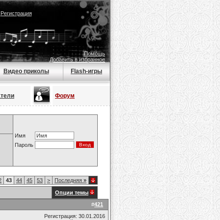
|
Регистрация
Помощь
Добавить в избранное
Видео приколы
Flash-игры
атели
Форум
Имя
Пароль
2
43
44
45
53
>
Последняя
»
Опции темы
#
421
Регистрация: 30.01.2016