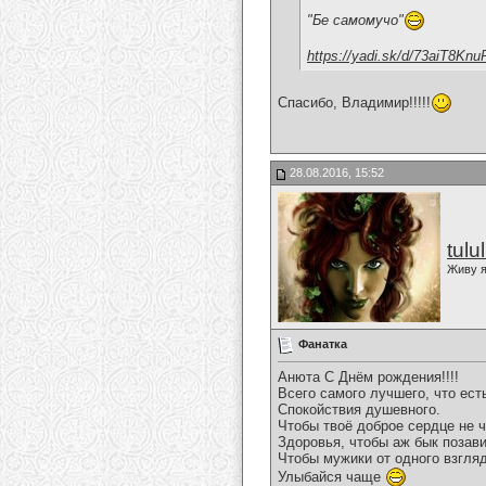
"Бе самомучо"
https://yadi.sk/d/73aiT8Knu
Спасибо, Владимир!!!!!
28.08.2016, 15:52
tulu
Живу я
Фанатка
Анюта С Днём рождения!!!!
Всего самого лучшего, что ест
Спокойствия душевного.
Чтобы твоё доброе сердце не 
Здоровья, чтобы аж бык позав
Чтобы мужики от одного взгляд
Улыбайся чаще