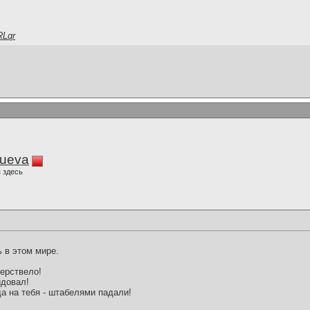
RLqr
lueva
 здесь
ь в этом мире.
черствело!
идовал!
а на тебя - штабелями падали!