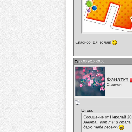
Спасибо, Вячеслав!
27.08.2016, 09:53
Фанатка
Старожил
Цитата:
Сообщение от
Николай 20
Анюта...вот ты и стала в
дарю тебе песенку