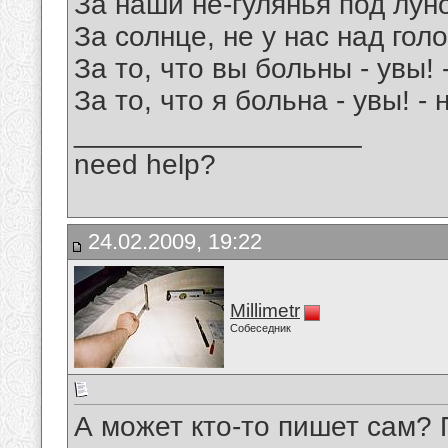
За наши не-гулянья под лун
За солнце, не у нас над гол
За то, что вы больны - увы! 
За то, что я больна - увы! -
__________________
need help?
24.02.2009, 19:22
Millimetr
Собеседник
А может кто-то пишет сам? 