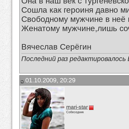
Она в наш век с тургеневск
Сошла как героиня давно ми
Свободному мужчине в неё 
Женатому мужчине,лишь соч
Вячеслав Серёгин
Последний раз редактировалось В
01.10.2009, 20:29
mari-star
Собеседник