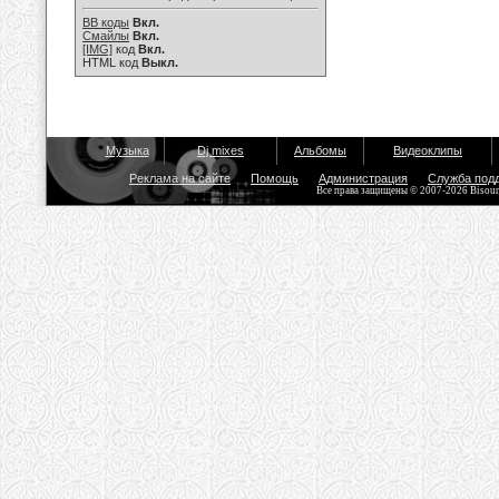
BB коды
Вкл.
Смайлы
Вкл.
[IMG]
код
Вкл.
HTML код
Выкл.
Музыка
Dj mixes
Альбомы
Видеоклипы
Реклама на сайте
Помощь
Администрация
Служба под
Все права защищены © 2007-2026 Bisou