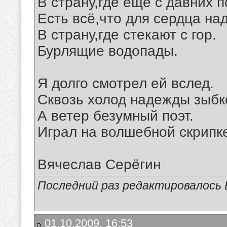
В страну,где ещё с давних п
Есть всё,что для сердца над
В страну,где стекают с гор.
Бурлящие водопады.
Я долго смотрел ей вслед.
Сквозь холод надежды зыбк
А ветер безумный поэт.
Играл на волшебной скрипк
Вячеслав Серёгин
Последний раз редактировалось В
01.10.2009, 16:53