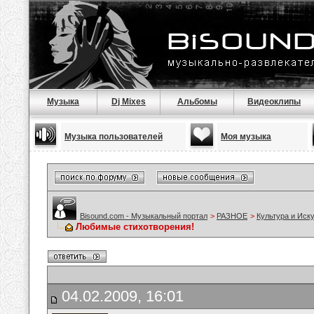
Музыка
Dj Mixes
Альбомы
Видеоклипы
Музыка пользователей
Моя музыка
Bisound.com - Музыкальный портал
>
РАЗНОЕ
>
Культура и Иск
Любимые стихотворения!
04.02.2009, 16:01