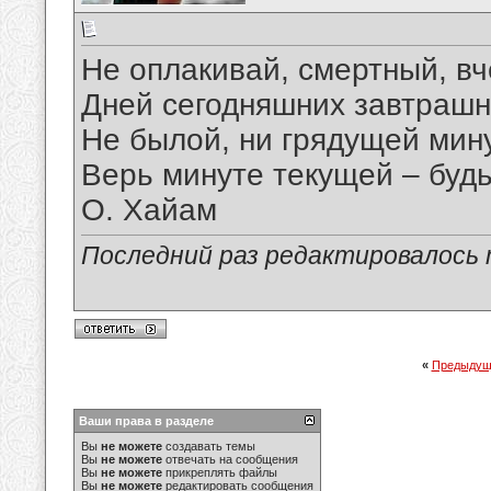
Не оплакивай, смертный, в
Дней сегодняшних завтрашн
Не былой, ни грядущей мину
Верь минуте текущей – будь
О. Хайам
Последний раз редактировалось ma
«
Предыдущ
Ваши права в разделе
Вы
не можете
создавать темы
Вы
не можете
отвечать на сообщения
Вы
не можете
прикреплять файлы
Вы
не можете
редактировать сообщения