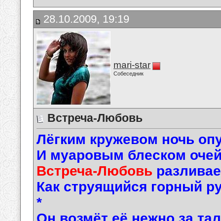
28.10.2009, 19:19
mari-star
Собеседник
Встреча-Любовь
Лёгким кружевом ночь оп
И муаровым блеском оче
Встреча-Любовь
разливае
Как струящийся горный ру
*
Он возмёт её нежно за та