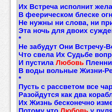
Их Встреча исполнит жел
В феерическом блеске огн
Не нужны ни слова, ни пр
Эта ночь для двоих сужден
*
Не забудут Они Встречу-
Что свела Их Судьбе вопр
И пустила
Любовь
Пленни
В воды вольные Жизни-Рек
*
Пусть с рассветом все ча
Разойдутся как два кораб
Их Жизнь бесконечно изм
Потому что
Любовь
у руля