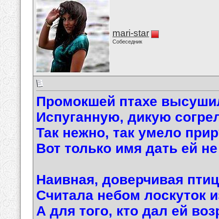
mari-star
Собеседник
Промокшей птахе высуши
Испуганную, дикую согрел
Так нежно, так умело при
Вот только имя дать ей не
Наивная, доверчивая пти
Считала небом лоскуток и
А для того, кто дал ей во