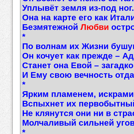
Уплывёт земля из-под ног.
Она на карте его как Итал
Безмятежной
Любви
остро
*
По волнам их Жизни буш
Он кочует как прежде – Ад
Станет она Евой – загадк
И Ему свою вечность отдас
*
Ярким пламенем, искрами
Вспыхнет их первобытный
Не клянутся они ни в стра
Молчаливый сильней угово
*