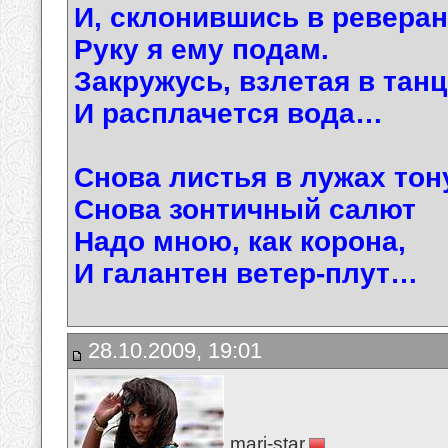
И, склонившись в реверан
Руку я ему подам.
Закружусь, взлетая в танц
И расплачется вода…
Снова листья в лужах тон
Снова зонтичный салют
Надо мною, как корона,
И галантен ветер-плут…
28.10.2009, 19:01
mari-star