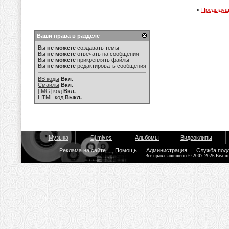
«
Предыдущ
Ваши права в разделе
Вы
не можете
создавать темы
Вы
не можете
отвечать на сообщения
Вы
не можете
прикреплять файлы
Вы
не можете
редактировать сообщения
BB коды
Вкл.
Смайлы
Вкл.
[IMG]
код
Вкл.
HTML код
Выкл.
Музыка
Dj mixes
Альбомы
Видеоклипы
Реклама на сайте
Помощь
Администрация
Служба под
Все права защищены © 2007-2026 Bisou