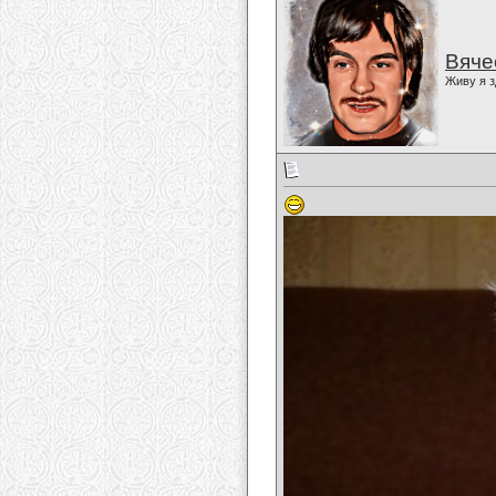
Вяче
Живу я з