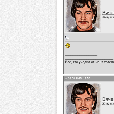
Вяче
Живу я з
__________________
___________________________
Все, кто уходил от меня хотел
24.08.2015, 12:55
Вяче
Живу я з