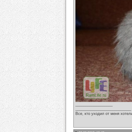
__________________
___________________________
Все, кто уходил от меня хотел