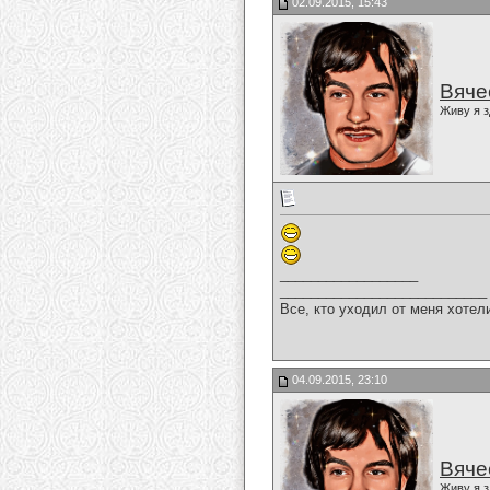
02.09.2015, 15:43
Вяче
Живу я з
__________________
___________________________
Все, кто уходил от меня хотел
04.09.2015, 23:10
Вяче
Живу я з