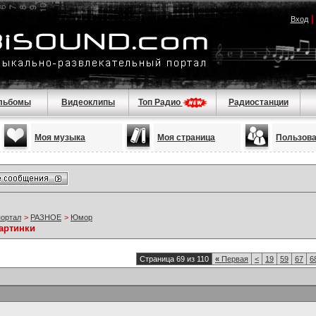
Вход
льбомы
Видеоклипы
Топ Радио
Радиостанции
Моя музыка
Моя страница
Пользов
портал
>
РАЗНОЕ
>
Юмор
артинки
Страница 69 из 110
«
Первая
<
19
59
67
6