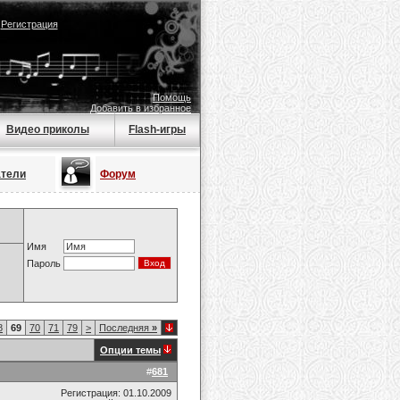
|
Регистрация
Помощь
Добавить в избранное
Видео приколы
Flash-игры
атели
Форум
Имя
Пароль
8
69
70
71
79
>
Последняя
»
Опции темы
#
681
Регистрация: 01.10.2009