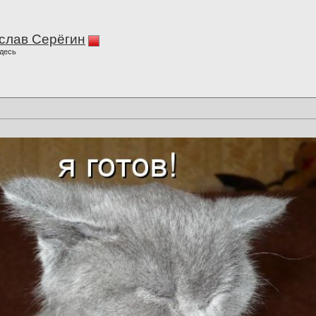
слав Серёгин
десь