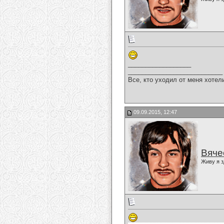
__________________
___________________________
Все, кто уходил от меня хотел
09.09.2015, 12:47
Вяче
Живу я з