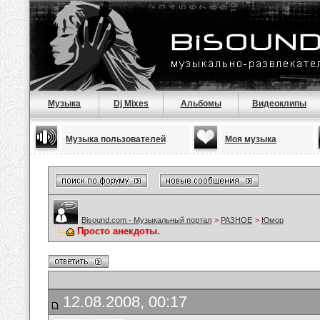
Музыка
Dj Mixes
Альбомы
Видеоклипы
Музыка пользователей
Моя музыка
Bisound.com - Музыкальный портал
>
РАЗНОЕ
>
Юмор
Просто анекдоты.
12.08.2008, 00:17