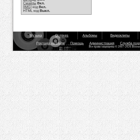
Смайлы
Вкл.
[IMG]
код
Вкл.
HTML код
Выкл.
Музыка
Dj mixes
Альбомы
Видеоклипы
Реклама на сайте
Помощь
Администрация
Служба под
Все права защищены © 2007-2026 Bisou