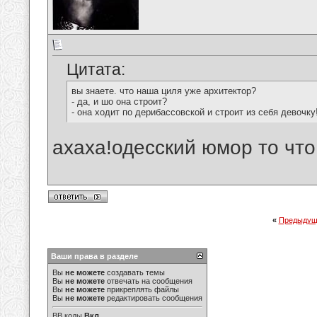
Цитата:
вы знаете. что наша циля уже архитектор?
- да, и шо она строит?
- она ходит по дерибассовской и строит из себя девочку
ахаха!одесский юмор то что 
«
Предыдущ
Ваши права в разделе
Вы
не можете
создавать темы
Вы
не можете
отвечать на сообщения
Вы
не можете
прикреплять файлы
Вы
не можете
редактировать сообщения
BB коды
Вкл.