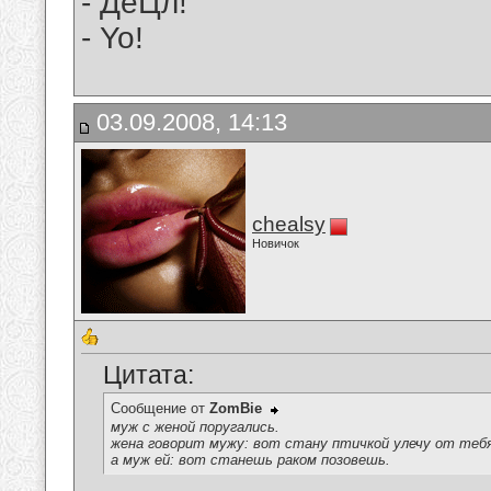
- ДеЦл!
- Yo!
03.09.2008, 14:13
chealsy
Новичок
Цитата:
Сообщение от
ZomBie
муж с женой поругались.
жена говорит мужу: вот стану птичкой улечу от теб
а муж ей: вот станешь раком позовешь.