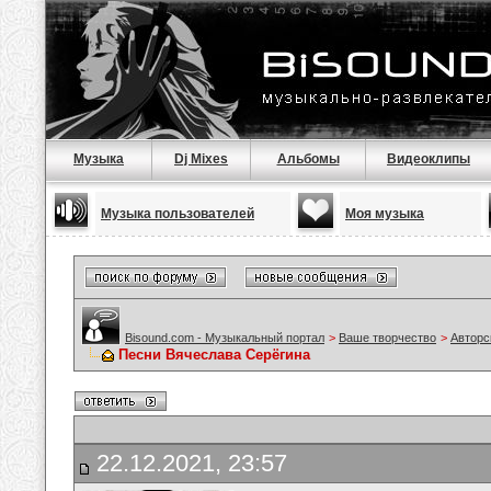
Музыка
Dj Mixes
Альбомы
Видеоклипы
Музыка пользователей
Моя музыка
Bisound.com - Музыкальный портал
>
Ваше творчество
>
Авторс
Песни Вячеслава Серёгина
22.12.2021, 23:57