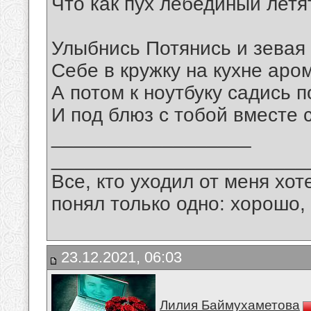
Что как пух лебединый летя
Улыбнись Потянись и зевая
Себе в кружку на кухне аром
А потом к ноутбуку садись 
И под блюз с тобой вместе 
__________________
_______________________
Все, кто уходил от меня хот
понял только одно: хорошо,
23.12.2021, 06:03
Лилия Баймухаметова