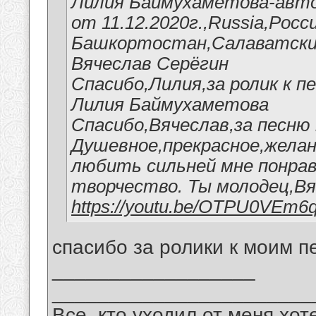
Лилия Баймухаметова-авто
от 11.12.2020г.,Russia,Росс
Башкортостан,Салаватский
Вячеслав Серёгин
Спасибо,Лилия,за ролик к п
Лилия Баймухаметова
Спасибо,Вячеслав,за песню 
Душевное,прекрасное,желан
любить сильней мне понрав
творчество. Ты молодец,Вя
https://youtu.be/OTPU0VEm6
спасибо за ролики к моим п
__________________
_______________________
Все, кто уходил от меня хот