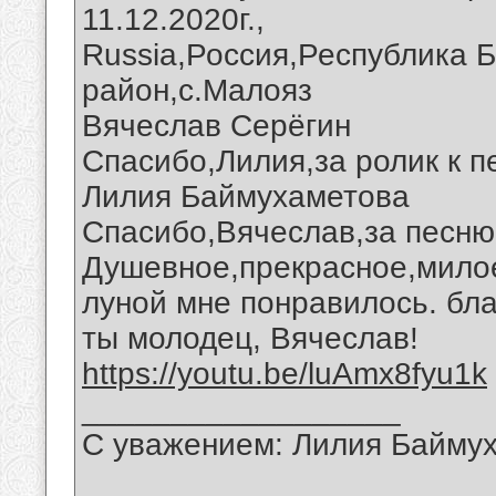
11.12.2020г.,
Russia,Россия,Республика 
район,с.Малояз
Вячеслав Серёгин
Спасибо,Лилия,за ролик к п
Лилия Баймухаметова
Спасибо,Вячеслав,за песню 
Душевное,прекрасное,милое
луной мне понравилось. бла
ты молодец, Вячеслав!
https://youtu.be/luAmx8fyu1k
__________________
С уважением: Лилия Байму