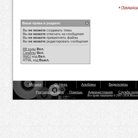
«
Предыдущ
Ваши права в разделе
Вы
не можете
создавать темы
Вы
не можете
отвечать на сообщения
Вы
не можете
прикреплять файлы
Вы
не можете
редактировать сообщения
BB коды
Вкл.
Смайлы
Вкл.
[IMG]
код
Вкл.
HTML код
Выкл.
Музыка
Dj mixes
Альбомы
Видеоклипы
Реклама на сайте
Помощь
Администрация
Служба под
Все права защищены © 2007-2026 Bisou