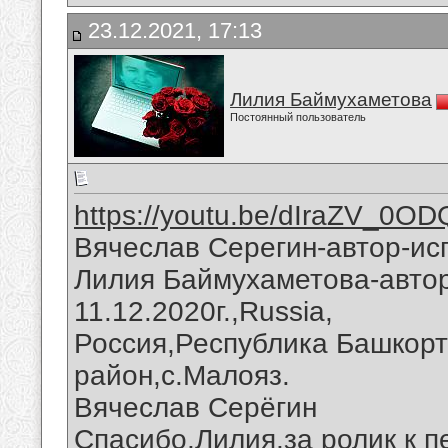
23.12.2021, 17:13
Лилия Баймухаметова
Постоянный пользователь
https://youtu.be/dIraZV_0OD
Вячеслав Серегин-автор-ис
Лилия Баймухаметова-автор
11.12.2020г.,Russia,
Россия,Республика Башкорт
район,с.Малояз.
Вячеслав Серёгин
Спасибо,Лилия,за ролик к п