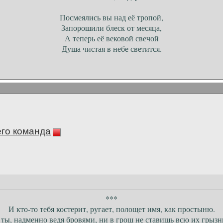
Посмеялись вы над её тропой,
Запорошили блеск от месяца,
А теперь её вековой свечой
Душа чистая в небе светится.
его команда
***
И кто-то тебя костерит, ругает, полощет имя, как простыню.
 ты, надменно ведя бровями, ни в грош не ставишь всю их грызн