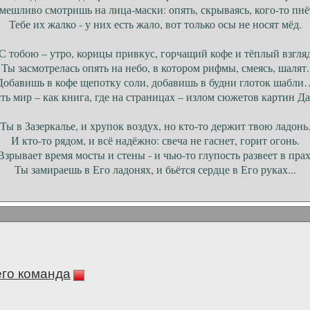
мешливо смотришь на лица-маски: опять, скрываясь, кого-то пнё
Тебе их жалко - у них есть жало, вот только осы не носят мёд.
С тобою – утро, корицы привкус, горчащий кофе и тёплый взгля
Ты засмотрелась опять на небо, в котором рифмы, смеясь, шалят.
Добавишь в кофе щепотку соли, добавишь в будни глоток шабли
ть мир – как книга, где на страницах – излом сюжетов картин Да
Ты в Зазеркалье, и хрупок воздух, но кто-то держит твою ладонь
И кто-то рядом, и всё надёжно: свеча не гаснет, горит огонь.
Взрывает время мосты и стены - и чью-то глупость развеет в прах
Ты замираешь в Его ладонях, и бьётся сердце в Его руках...
его команда