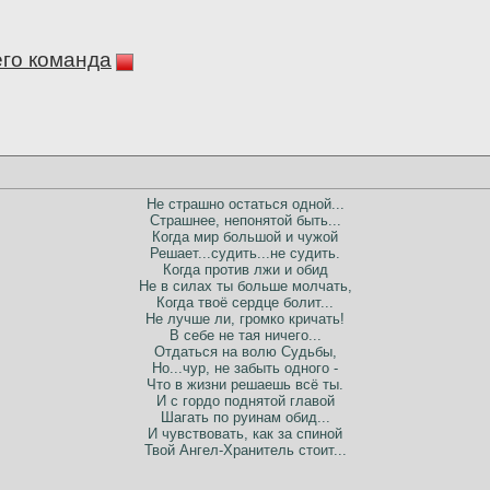
его команда
Не страшно остаться одной...
Страшнее, непонятой быть...
Когда мир большой и чужой
Решает...судить...не судить.
Когда против лжи и обид
Не в силах ты больше молчать,
Когда твоё сердце болит...
Не лучше ли, громко кричать!
В себе не тая ничего...
Отдаться на волю Судьбы,
Но...чур, не забыть одного -
Что в жизни решаешь всё ты.
И с гордо поднятой главой
Шагать по руинам обид...
И чувствовать, как за спиной
Твой Ангел-Хранитель стоит...