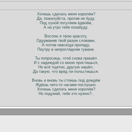
Хочешь сделать меня королём?
Да, пожалуйста, против не буду.
Под луной погуляем вдвоём,
А на утро тебя позабуду.
Воспою я твою красоту,
Одурманив твой разум словами,
А потом навсегда пропаду,
Поутру в непроглядном тумане.
Ты попросишь, чтоб снова пришёл
И с надеждой со мною простишься,
Но всё тщетно, другую нашёл,
Да такую, что вряд ли польстишься.
Вновь и вновь ты стоишь под дождём
Ждёшь чего-то часами послушно.
Хочешь сделать меня королём?
Но подумай, тебе это нужно?..