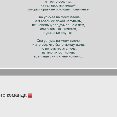
я что-то осознал,
из тех простых вещей,
которых сразу не приходит пониманье.
Она уснула на моем плече,
а я боясь ее покой нарушить,
не шевельнулся,думал не о чем,
или о том, как хочется,
ее дыханье слушать.
Она уснула на моем плече,
и это все, что было между нами,
но почему-то эта ночь,
из многих сот ночей,
все чаще снится мне ночами...
его команда