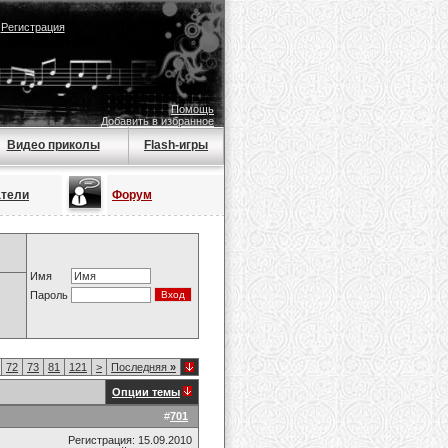
|
Регистрация
Помощь
Добавить в избранное
Видео приколы
Flash-игры
атели
Форум
Имя
Пароль
72
73
81
121
>
Последняя
»
Опции темы
#
701
Регистрация: 15.09.2010