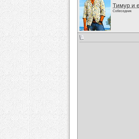
Тимур и 
Собеседник