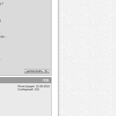
т?
д
…
ли -
.
.
#
706
Регистрация: 15.09.2010
Сообщений: 153