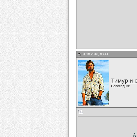
01.10.2010, 03:41
Тимур и 
Собеседник
А