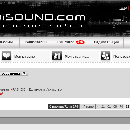
Вход
льбомы
Видеоклипы
Топ Радио
Радиостанции
Моя музыка
Моя страница
Пользов
портал
>
РАЗНОЕ
>
Культура и Искусство
я!
Страница 71 из 174
«
Первая
<
21
61
69
70
71