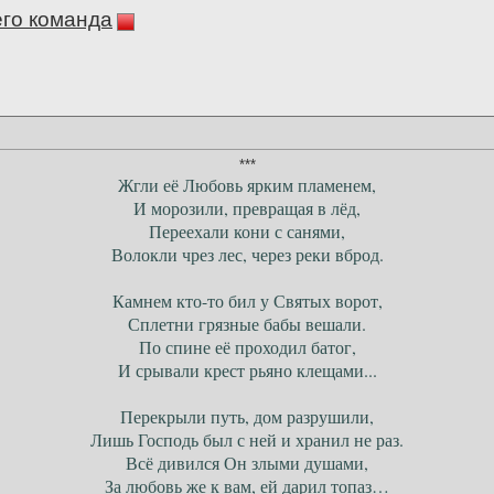
его команда
***
Жгли её Любовь ярким пламенем,
И морозили, превращая в лёд,
Переехали кони с санями,
Волокли чрез лес, через реки вброд.
Камнем кто-то бил у Святых ворот,
Сплетни грязные бабы вешали.
По спине её проходил батог,
И срывали крест рьяно клещами...
Перекрыли путь, дом разрушили,
Лишь Господь был с ней и хранил не раз.
Всё дивился Он злыми душами,
За любовь же к вам, ей дарил топаз…