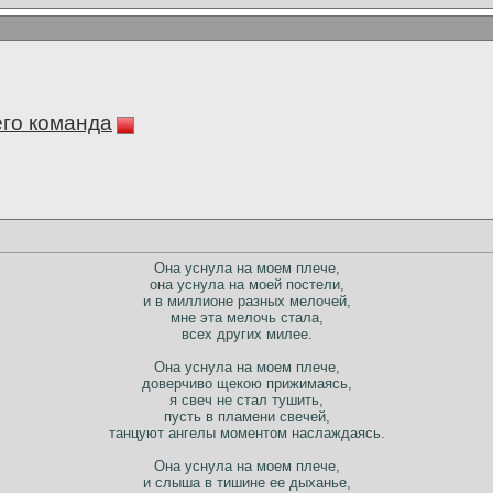
его команда
Она уснула на моем плече,
она уснула на моей постели,
и в миллионе разных мелочей,
мне эта мелочь стала,
всех других милее.
Она уснула на моем плече,
доверчиво щекою прижимаясь,
я свеч не стал тушить,
пусть в пламени свечей,
танцуют ангелы моментом наслаждаясь.
Она уснула на моем плече,
и слыша в тишине ее дыханье,