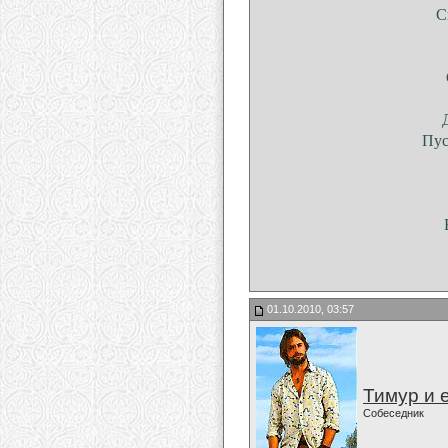
С
Пус
01.10.2010, 03:57
Тимур и 
Собеседник