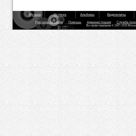
Музыка
Dj mixes
Альбомы
Видеоклипы
Реклама на сайте
Помощь
Администрация
Служба под
Все права защищены © 2007-2026 Bisou