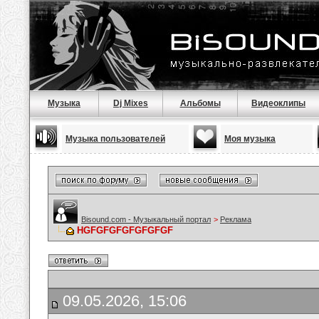
Музыка
Dj Mixes
Альбомы
Видеоклипы
Музыка пользователей
Моя музыка
Bisound.com - Музыкальный портал
>
Реклама
HGFGFGFGFGFGFGF
09.05.2026, 15:06