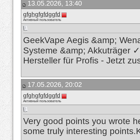
13.05.2026, 13:40
gfghgfgfdggfd
Активный пользователь
GeekVape Aegis &amp; Wenax
Systeme &amp; Akkuträger ✓ 
Hersteller für Profis - Jetzt 
17.05.2026, 20:02
gfghgfgfdggfd
Активный пользователь
Very good points you wrote he
some truly interesting points