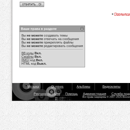
«
Предыдущ
Ваши права в разделе
Вы
не можете
создавать темы
Вы
не можете
отвечать на сообщения
Вы
не можете
прикреплять файлы
Вы
не можете
редактировать сообщения
BB коды
Вкл.
Смайлы
Вкл.
[IMG]
код
Вкл.
HTML код
Выкл.
Музыка
Dj mixes
Альбомы
Видеоклипы
Реклама на сайте
Помощь
Администрация
Служба под
Все права защищены © 2007-2026 Bisou