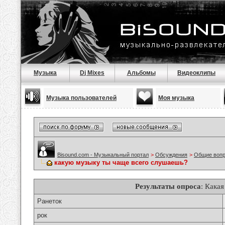
Музыка
Dj Mixes
Альбомы
Видеоклипы
Музыка пользователей
Моя музыка
Bisound.com - Музыкальный портал
>
Обсуждения
>
Общие воп
какую музыку ты чаще всего слушаешь?
Результаты опроса
: Кака
Ранеток
рок