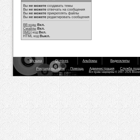
Вы
не можете
создавать темы
Вы
не можете
отвечать на сообщения
Вы
не можете
прикреплять файлы
Вы
не можете
редактировать сообщения
BB коды
Вкл.
Смайлы
Вкл.
[IMG]
код
Вкл.
HTML код
Выкл.
Музыка
Dj mixes
Альбомы
Видеоклипы
Реклама на сайте
Помощь
Администрация
Служба под
Все права защищены © 2007-2026 Bisou