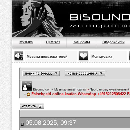
Музыка
Dj Mixes
Альбомы
Видеоклипы
Музыка пользователей
Моя музыка
Bisound.com - Музыкальный портал
>
Программы, музыкальный 
Falschgeld online kaufen WhatsApp +4915212508422 
05.08.2025, 09:37